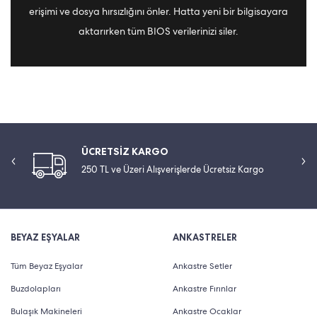
erişimi ve dosya hırsızlığını önler. Hatta yeni bir bilgisayara
aktarırken tüm BIOS verilerinizi siler.
ÜCRETSİZ KARGO
250 TL ve Üzeri Alışverişlerde Ücretsiz Kargo
BEYAZ EŞYALAR
ANKASTRELER
Tüm Beyaz Eşyalar
Ankastre Setler
Buzdolapları
Ankastre Fırınlar
Bulaşık Makineleri
Ankastre Ocaklar