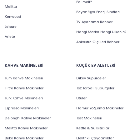
Edilmeli?
Melitta
Beyaz Eşya Enerji Sınıfları
Kenwood
TV Ayarlama Rehberi
Leisure
Hangi Marka Hangi Ülkenin?
Ariete
Ankastre Ölçüleri Rehberi
KAHVE MAKİNELERİ
KÜÇÜK EV ALETLERİ
Tüm Kahve Makineleri
Dikey Süpürgeler
Filtre Kahve Makineleri
Toz Torbalı Süpürgeler
Türk Kahve Makineleri
Ütüler
Espresso Makineleri
Hamur Yoğurma Makineleri
Delonghi Kahve Makineleri
Tost Makineleri
Melitta Kahve Makineleri
Kettle & Su Isıtıcılar
Beko Kahve Makineleri
Elektrikli Çaydanlıklar