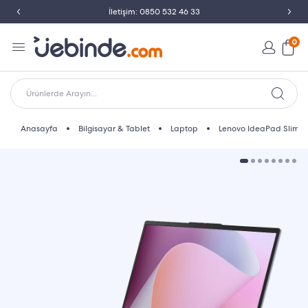
İletişim: 0850 532 46 33
0
Ürünlerde Arayın...
Anasayfa
Bilgisayar & Tablet
Laptop
Lenovo IdeaPad Slim 3