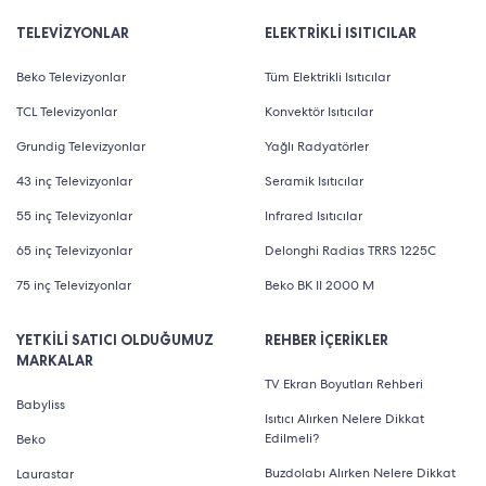
TELEVİZYONLAR
ELEKTRİKLİ ISITICILAR
Beko Televizyonlar
Tüm Elektrikli Isıtıcılar
TCL Televizyonlar
Konvektör Isıtıcılar
Grundig Televizyonlar
Yağlı Radyatörler
43 inç Televizyonlar
Seramik Isıtıcılar
55 inç Televizyonlar
Infrared Isıtıcılar
65 inç Televizyonlar
Delonghi Radias TRRS 1225C
75 inç Televizyonlar
Beko BK II 2000 M
YETKİLİ SATICI OLDUĞUMUZ
REHBER İÇERİKLER
MARKALAR
TV Ekran Boyutları Rehberi
Babyliss
Isıtıcı Alırken Nelere Dikkat
Edilmeli?
Beko
Buzdolabı Alırken Nelere Dikkat
Laurastar