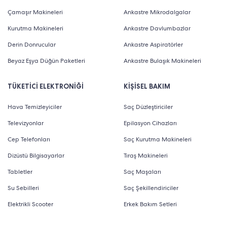
Çamaşır Makineleri
Ankastre Mikrodalgalar
Kurutma Makineleri
Ankastre Davlumbazlar
Derin Donrucular
Ankastre Aspiratörler
Beyaz Eşya Düğün Paketleri
Ankastre Bulaşık Makineleri
TÜKETİCİ ELEKTRONİĞİ
KİŞİSEL BAKIM
Hava Temizleyiciler
Saç Düzleştiriciler
Televizyonlar
Epilasyon Cihazları
Cep Telefonları
Saç Kurutma Makineleri
Dizüstü Bilgisayarlar
Tıraş Makineleri
Tabletler
Saç Maşaları
Su Sebilleri
Saç Şekillendiriciler
Elektrikli Scooter
Erkek Bakım Setleri