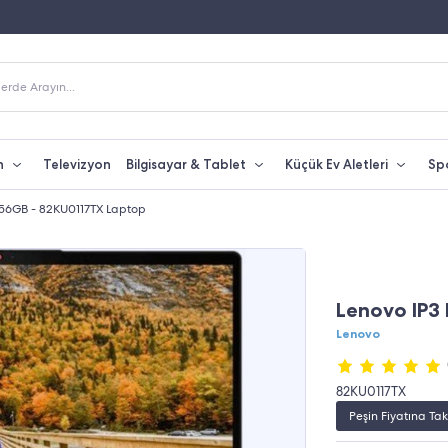
 Alışverişlerde Kargo Bedava
Yetkili Servis & Türkiye Distribütör Garantisi
erde Arayın...
n
Televizyon
Bilgisayar & Tablet
Küçük Ev Aletleri
Sp
256GB - 82KU0117TX Laptop
Lenovo IP3
Lenovo
82KU0117TX
Peşin Fiyatına Tak