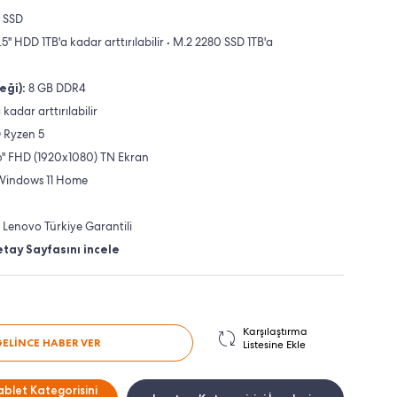
 SSD
.5" HDD 1TB'a kadar arttırılabilir • M.2 2280 SSD 1TB'a
eği):
8 GB DDR4
kadar arttırılabilir
Ryzen 5
6" FHD (1920x1080) TN Ekran
Windows 11 Home
l Lenovo Türkiye Garantili
tay Sayfasını incele
Karşılaştırma
GELİNCE HABER VER
Listesine Ekle
ablet Kategorisini