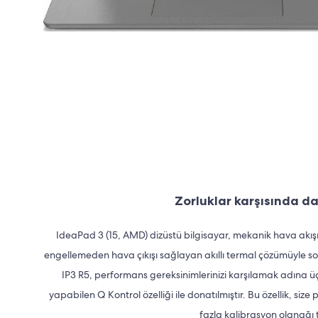
Zorluklar karşısında da
IdeaPad 3 (15, AMD) dizüstü bilgisayar, mekanik hava akışı iy
engellemeden hava çıkışı sağlayan akıllı termal çözümüyle so
IP3 R5, performans gereksinimlerinizi karşılamak adına üç
yapabilen Q Kontrol özelliği ile donatılmıştır. Bu özellik, s
fazla kalibrasyon olanağı t