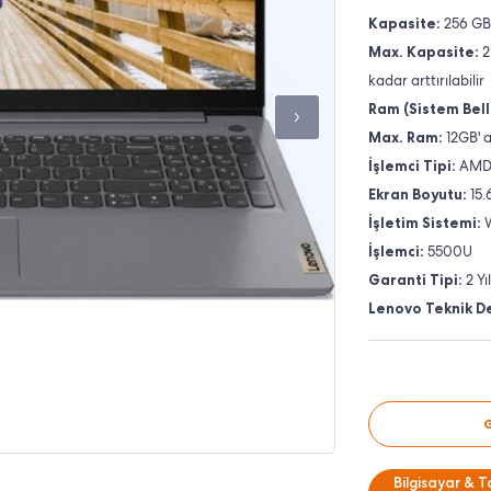
Kapasite:
256 GB
Max. Kapasite:
2
kadar arttırılabilir
Ram (Sistem Bell
Max. Ram:
12GB' a 
İşlemci Tipi:
AMD 
Ekran Boyutu:
15.
İşletim Sistemi:
İşlemci:
5500U
Garanti Tipi:
2 Yı
Lenovo Teknik De
Bilgisayar & T