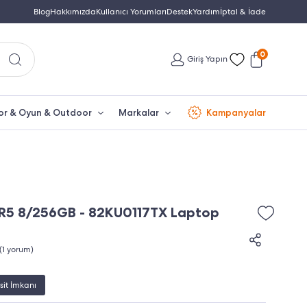
Türkiye'nin En Büyük Beko Yetkili Satıcısı
Blog
Hakkımızda
Kullanıcı Yorumları
Destek
Yardım
İptal & İade
İletişim: 0850 532 
0
Giriş Yapın
or & Oyun & Outdoor
Markalar
Kampanyalar
 R5 8/256GB - 82KU0117TX Laptop
(1 yorum)
sit İmkanı