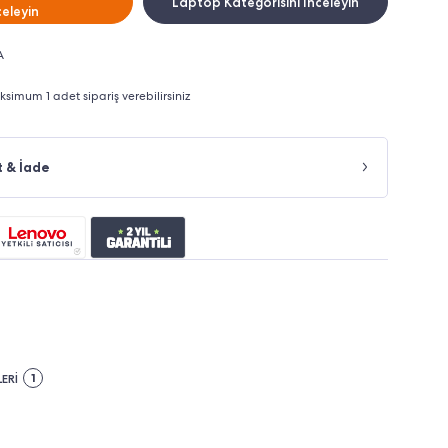
Laptop Kategorisini İnceleyin
celeyin
A
imum 1 adet sipariş verebilirsiniz
t & İade
1
ERİ