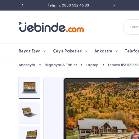
 33
Peşin Fiyatına Taksit İmkanı
250 TL Üzeri
Ürünl
Beyaz Eşya
Çeyiz Paketleri
Ankastre
Telefo
Anasayfa
Bilgisayar & Tablet
Laptop
Lenovo IP3 R5 8/