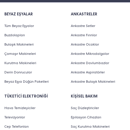
BEYAZ EŞYALAR
ANKASTRELER
Tüm Beyaz Eşyalar
Ankastre Setler
Buzdolapları
Ankastre Fırınlar
Bulaşık Makineleri
Ankastre Ocaklar
Çamaşır Makineleri
Ankastre Mikrodalgalar
Kurutma Makineleri
Ankastre Davlumbazlar
Derin Donrucular
Ankastre Aspiratörler
Beyaz Eşya Düğün Paketleri
Ankastre Bulaşık Makineleri
TÜKETİCİ ELEKTRONİĞİ
KİŞİSEL BAKIM
Hava Temizleyiciler
Saç Düzleştiriciler
Televizyonlar
Epilasyon Cihazları
Cep Telefonları
Saç Kurutma Makineleri