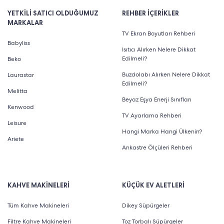
YETKİLİ SATICI OLDUĞUMUZ
REHBER İÇERİKLER
MARKALAR
TV Ekran Boyutları Rehberi
Babyliss
Isıtıcı Alırken Nelere Dikkat
Edilmeli?
Beko
Buzdolabı Alırken Nelere Dikkat
Laurastar
Edilmeli?
Melitta
Beyaz Eşya Enerji Sınıfları
Kenwood
TV Ayarlama Rehberi
Leisure
Hangi Marka Hangi Ülkenin?
Ariete
Ankastre Ölçüleri Rehberi
KAHVE MAKİNELERİ
KÜÇÜK EV ALETLERİ
Tüm Kahve Makineleri
Dikey Süpürgeler
Filtre Kahve Makineleri
Toz Torbalı Süpürgeler