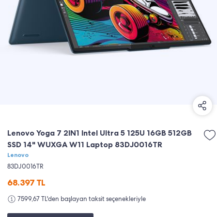
Lenovo Yoga 7 2IN1 Intel Ultra 5 125U 16GB 512GB
SSD 14" WUXGA W11 Laptop 83DJ0016TR
Lenovo
83DJ0016TR
68.397
TL
7599,67 TL'den başlayan taksit seçenekleriyle