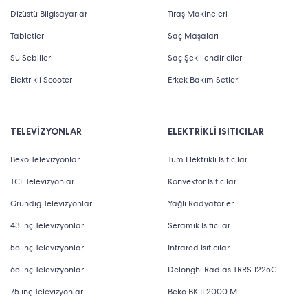
Dizüstü Bilgisayarlar
Tıraş Makineleri
Tabletler
Saç Maşaları
Su Sebilleri
Saç Şekillendiriciler
Elektrikli Scooter
Erkek Bakım Setleri
TELEVİZYONLAR
ELEKTRİKLİ ISITICILAR
Beko Televizyonlar
Tüm Elektrikli Isıtıcılar
TCL Televizyonlar
Konvektör Isıtıcılar
Grundig Televizyonlar
Yağlı Radyatörler
43 inç Televizyonlar
Seramik Isıtıcılar
55 inç Televizyonlar
Infrared Isıtıcılar
65 inç Televizyonlar
Delonghi Radias TRRS 1225C
75 inç Televizyonlar
Beko BK II 2000 M