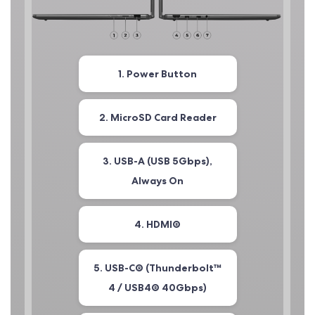
1. Power Button
2. MicroSD Card Reader
3. USB-A (USB 5Gbps),
Always On
4. HDMI®
5. USB-C® (Thunderbolt™
4 / USB4® 40Gbps)