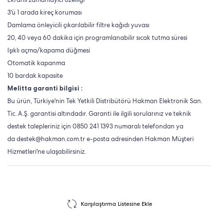
3'ü 1 arada kireç koruması
Damlama önleyicili çıkarılabilir filtre kağıdı yuvası
20, 40 veya 60 dakika için programlanabilir sıcak tutma süresi
Işıklı açma/kapama düğmesi
Otomatik kapanma
10 bardak kapasite
Melitta garanti bilgisi :
Bu ürün, Türkiye'nin Tek Yetkili Distribütörü Hakman Elektronik San.
Tic. A.Ş. garantisi altındadır. Garanti ile ilgili sorularınız ve teknik
destek talepleriniz için 0850 241 1393 numaralı telefondan ya
da
destek@hakman.com.tr
e-posta adresinden Hakman Müşteri
Hizmetleri'ne ulaşabilirsiniz.
Karşılaştırma Listesine Ekle