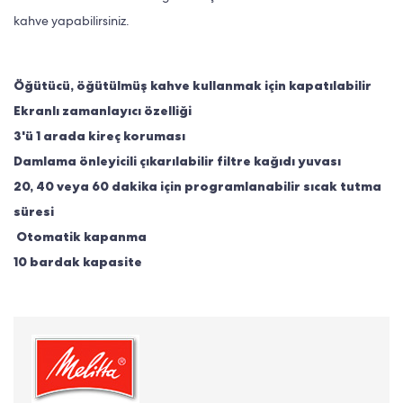
kahve yapabilirsiniz.
Öğütücü, öğütülmüş kahve kullanmak için kapatılabilir
Ekranlı zamanlayıcı özelliği
3'ü 1 arada kireç koruması
Damlama önleyicili çıkarılabilir filtre kağıdı yuvası
20, 40 veya 60 dakika için programlanabilir sıcak tutma
süresi
Otomatik kapanma
10 bardak kapasite