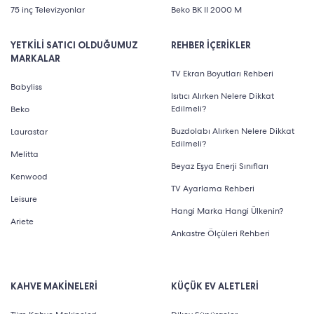
75 inç Televizyonlar
Beko BK II 2000 M
YETKİLİ SATICI OLDUĞUMUZ
REHBER İÇERİKLER
MARKALAR
TV Ekran Boyutları Rehberi
Babyliss
Isıtıcı Alırken Nelere Dikkat
Edilmeli?
Beko
Buzdolabı Alırken Nelere Dikkat
Laurastar
Edilmeli?
Melitta
Beyaz Eşya Enerji Sınıfları
Kenwood
TV Ayarlama Rehberi
Leisure
Hangi Marka Hangi Ülkenin?
Ariete
Ankastre Ölçüleri Rehberi
KAHVE MAKİNELERİ
KÜÇÜK EV ALETLERİ