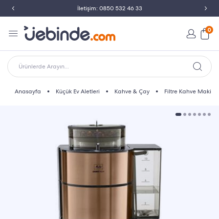
İletişim: 0850 532 46 33
0
Ürünlerde Arayın...
Anasayfa
Küçük Ev Aletleri
Kahve & Çay
Filtre Kahve Makine