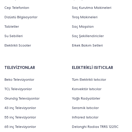
Cep Telefonları
Saç Kurutma Makineleri
Dizüstü Bilgisayarlar
Tıraş Makineleri
Tabletler
Saç Maşaları
Su Sebilleri
Saç Şekillendiriciler
Elektrikli Scooter
Erkek Bakım Setleri
TELEVİZYONLAR
ELEKTRİKLİ ISITICILAR
Beko Televizyonlar
Tüm Elektrikli Isıtıcılar
TCL Televizyonlar
Konvektör Isıtıcılar
Grundig Televizyonlar
Yağlı Radyatörler
43 inç Televizyonlar
Seramik Isıtıcılar
55 inç Televizyonlar
Infrared Isıtıcılar
65 inç Televizyonlar
Delonghi Radias TRRS 1225C