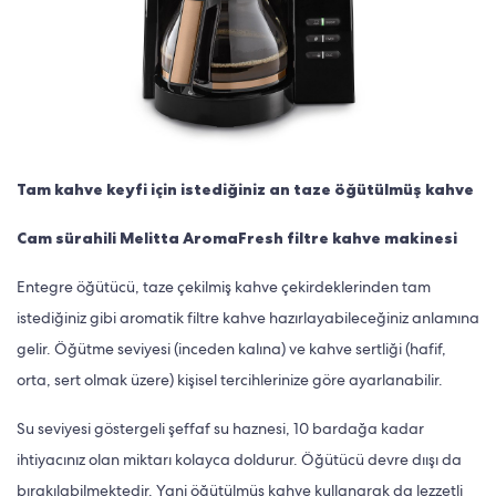
Tam kahve keyfi için istediğiniz an taze öğütülmüş kahve
Cam sürahili Melitta AromaFresh filtre kahve makinesi
Entegre öğütücü, taze çekilmiş kahve çekirdeklerinden tam
istediğiniz gibi aromatik filtre kahve hazırlayabileceğiniz anlamına
gelir. Öğütme seviyesi (inceden kalına) ve kahve sertliği (hafif,
orta, sert olmak üzere) kişisel tercihlerinize göre ayarlanabilir.
Su seviyesi göstergeli şeffaf su haznesi, 10 bardağa kadar
ihtiyacınız olan miktarı kolayca doldurur. Öğütücü devre dıışı da
bırakılabilmektedir. Yani öğütülmüş kahve kullanarak da lezzetli