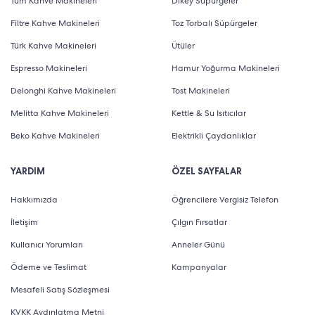
Tüm Kahve Makineleri
Dikey Süpürgeler
Filtre Kahve Makineleri
Toz Torbalı Süpürgeler
Türk Kahve Makineleri
Ütüler
Espresso Makineleri
Hamur Yoğurma Makineleri
Delonghi Kahve Makineleri
Tost Makineleri
Melitta Kahve Makineleri
Kettle & Su Isıtıcılar
Beko Kahve Makineleri
Elektrikli Çaydanlıklar
YARDIM
ÖZEL SAYFALAR
Hakkımızda
Öğrencilere Vergisiz Telefon
İletişim
Çılgın Fırsatlar
Kullanıcı Yorumları
Anneler Günü
Ödeme ve Teslimat
Kampanyalar
Mesafeli Satış Sözleşmesi
KVKK Aydınlatma Metni