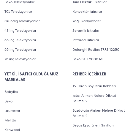
Beko Televizyonlar
Tüm Elektrikli Isıtıcılar
TCL Televizyonlar
Konvektör Isıtıcılar
Grundig Televizyonlar
Yağlı Radyatörler
43 inç Televizyonlar
Seramik Isıtıcılar
55 inç Televizyonlar
Infrared Isıtıcılar
65 inç Televizyonlar
Delonghi Radias TRRS 1225C
75 inç Televizyonlar
Beko BK II 2000 M
YETKİLİ SATICI OLDUĞUMUZ
REHBER İÇERİKLER
MARKALAR
TV Ekran Boyutları Rehberi
Babyliss
Isıtıcı Alırken Nelere Dikkat
Edilmeli?
Beko
Buzdolabı Alırken Nelere Dikkat
Laurastar
Edilmeli?
Melitta
Beyaz Eşya Enerji Sınıfları
Kenwood