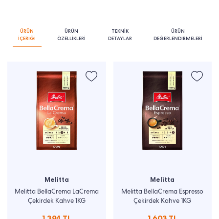
ÜRÜN
ÜRÜN
TEKNİK
ÜRÜN
İÇERİĞİ
ÖZELLİKLERİ
DETAYLAR
DEĞERLENDİRMELERİ
Melitta
Melitta
Melitta BellaCrema LaCrema
Melitta BellaCrema Espresso
Çekirdek Kahve 1KG
Çekirdek Kahve 1KG
1.394 TL
1.603 TL