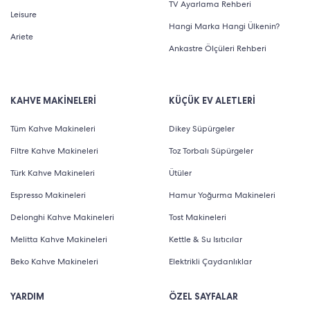
TV Ayarlama Rehberi
Leisure
Hangi Marka Hangi Ülkenin?
Ariete
Ankastre Ölçüleri Rehberi
KAHVE MAKİNELERİ
KÜÇÜK EV ALETLERİ
Tüm Kahve Makineleri
Dikey Süpürgeler
Filtre Kahve Makineleri
Toz Torbalı Süpürgeler
Türk Kahve Makineleri
Ütüler
Espresso Makineleri
Hamur Yoğurma Makineleri
Delonghi Kahve Makineleri
Tost Makineleri
Melitta Kahve Makineleri
Kettle & Su Isıtıcılar
Beko Kahve Makineleri
Elektrikli Çaydanlıklar
YARDIM
ÖZEL SAYFALAR