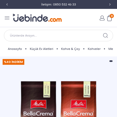
İletişim: 0850 532 46 33
0
Ürünlerde Arayın...
Anasayfa
Küçük Ev Aletleri
Kahve & Çay
Kahveler
Melit
%40 İNDİRİM