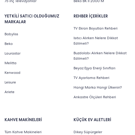
75 inç Televizyonlar
Beko BK II 2000 M
YETKİLİ SATICI OLDUĞUMUZ
REHBER İÇERİKLER
MARKALAR
TV Ekran Boyutları Rehberi
Babyliss
Isıtıcı Alırken Nelere Dikkat
Edilmeli?
Beko
Buzdolabı Alırken Nelere Dikkat
Laurastar
Edilmeli?
Melitta
Beyaz Eşya Enerji Sınıfları
Kenwood
TV Ayarlama Rehberi
Leisure
Hangi Marka Hangi Ülkenin?
Ariete
Ankastre Ölçüleri Rehberi
KAHVE MAKİNELERİ
KÜÇÜK EV ALETLERİ
Tüm Kahve Makineleri
Dikey Süpürgeler