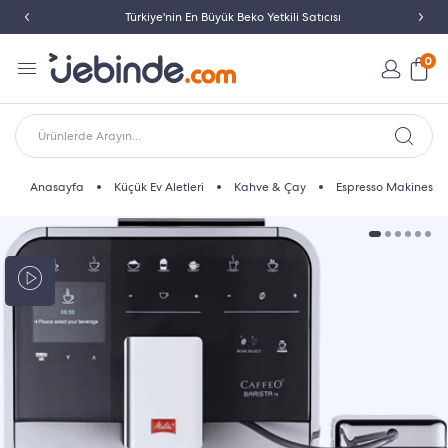
Türkiye'nin En Büyük Beko Yetkili Satıcısı
0
Ürünlerde Arayın...
Anasayfa
Küçük Ev Aletleri
Kahve & Çay
Espresso Makinesi