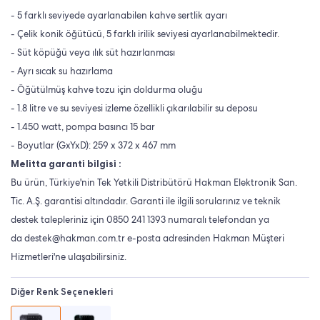
- 5 farklı seviyede ayarlanabilen kahve sertlik ayarı
- Çelik konik öğütücü, 5 farklı irilik seviyesi ayarlanabilmektedir.
- Süt köpüğü veya ılık süt hazırlanması
- Ayrı sıcak su hazırlama
- Öğütülmüş kahve tozu için doldurma oluğu
- 1.8 litre ve su seviyesi izleme özellikli çıkarılabilir su deposu
- 1.450 watt, pompa basıncı 15 bar
- Boyutlar (GxYxD): 259 x 372 x 467 mm
Melitta garanti bilgisi :
Bu ürün, Türkiye'nin Tek Yetkili Distribütörü Hakman Elektronik San.
Tic. A.Ş. garantisi altındadır. Garanti ile ilgili sorularınız ve teknik
destek talepleriniz için
0850 241 1393
numaralı telefondan ya
da
destek@hakman.com.tr
e-posta adresinden Hakman Müşteri
Hizmetleri'ne ulaşabilirsiniz.
Diğer Renk Seçenekleri