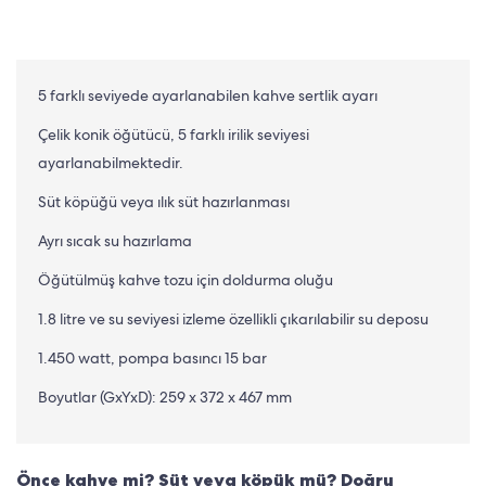
5 farklı seviyede ayarlanabilen kahve sertlik ayarı
Çelik konik öğütücü, 5 farklı irilik seviyesi
ayarlanabilmektedir.
Süt köpüğü veya ılık süt hazırlanması
Ayrı sıcak su hazırlama
Öğütülmüş kahve tozu için doldurma oluğu
1.8 litre ve su seviyesi izleme özellikli çıkarılabilir su deposu
1.450 watt, pompa basıncı 15 bar
Boyutlar (GxYxD): 259 x 372 x 467 mm
Önce kahve mi? Süt veya köpük mü? Doğru