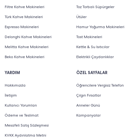
Filtre Kahve Makineleri
Toz Torbalı Süpürgeler
Türk Kahve Makineleri
Ütüler
Espresso Makineleri
Hamur Yoğurma Makineleri
Delonghi Kahve Makineleri
Tost Makineleri
Melitta Kahve Makineleri
Kettle & Su Isıtıcılar
Beko Kahve Makineleri
Elektrikli Çaydanlıklar
YARDIM
ÖZEL SAYFALAR
Hakkımızda
Öğrencilere Vergisiz Telefon
İletişim
Çılgın Fırsatlar
Kullanıcı Yorumları
Anneler Günü
Ödeme ve Teslimat
Kampanyalar
Mesafeli Satış Sözleşmesi
KVKK Aydınlatma Metni