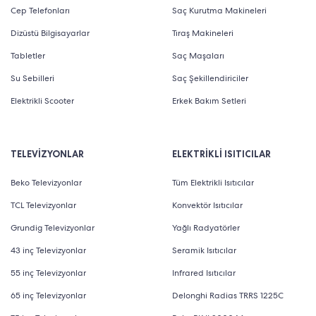
Cep Telefonları
Saç Kurutma Makineleri
Dizüstü Bilgisayarlar
Tıraş Makineleri
Tabletler
Saç Maşaları
Su Sebilleri
Saç Şekillendiriciler
Elektrikli Scooter
Erkek Bakım Setleri
TELEVİZYONLAR
ELEKTRİKLİ ISITICILAR
Beko Televizyonlar
Tüm Elektrikli Isıtıcılar
TCL Televizyonlar
Konvektör Isıtıcılar
Grundig Televizyonlar
Yağlı Radyatörler
43 inç Televizyonlar
Seramik Isıtıcılar
55 inç Televizyonlar
Infrared Isıtıcılar
65 inç Televizyonlar
Delonghi Radias TRRS 1225C