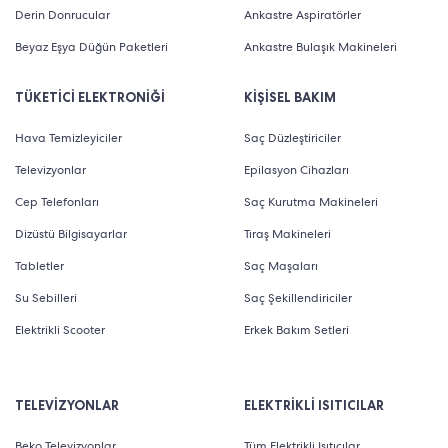
Derin Donrucular
Ankastre Aspiratörler
Beyaz Eşya Düğün Paketleri
Ankastre Bulaşık Makineleri
TÜKETİCİ ELEKTRONİĞİ
KİŞİSEL BAKIM
Hava Temizleyiciler
Saç Düzleştiriciler
Televizyonlar
Epilasyon Cihazları
Cep Telefonları
Saç Kurutma Makineleri
Dizüstü Bilgisayarlar
Tıraş Makineleri
Tabletler
Saç Maşaları
Su Sebilleri
Saç Şekillendiriciler
Elektrikli Scooter
Erkek Bakım Setleri
TELEVİZYONLAR
ELEKTRİKLİ ISITICILAR
Beko Televizyonlar
Tüm Elektrikli Isıtıcılar