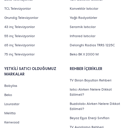
TCL Televizyonlar
Konvektör Isıtıcılar
Grundig Televizyonlar
Yağlı Radyatörler
43 inç Televizyonlar
Seramik Isıtıcılar
55 inç Televizyonlar
Infrared Isıtıcılar
65 inç Televizyonlar
Delonghi Radias TRRS 1225C
75 inç Televizyonlar
Beko BK II 2000 M
YETKİLİ SATICI OLDUĞUMUZ
REHBER İÇERİKLER
MARKALAR
TV Ekran Boyutları Rehberi
Babyliss
Isıtıcı Alırken Nelere Dikkat
Edilmeli?
Beko
Buzdolabı Alırken Nelere Dikkat
Laurastar
Edilmeli?
Melitta
Beyaz Eşya Enerji Sınıfları
Kenwood
TV Ayarlama Rehberi