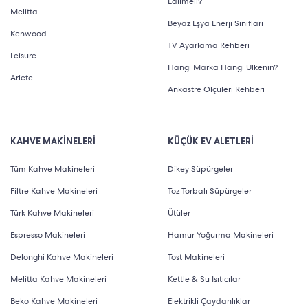
Edilmeli?
Melitta
Beyaz Eşya Enerji Sınıfları
Kenwood
TV Ayarlama Rehberi
Leisure
Hangi Marka Hangi Ülkenin?
Ariete
Ankastre Ölçüleri Rehberi
KAHVE MAKİNELERİ
KÜÇÜK EV ALETLERİ
Tüm Kahve Makineleri
Dikey Süpürgeler
Filtre Kahve Makineleri
Toz Torbalı Süpürgeler
Türk Kahve Makineleri
Ütüler
Espresso Makineleri
Hamur Yoğurma Makineleri
Delonghi Kahve Makineleri
Tost Makineleri
Melitta Kahve Makineleri
Kettle & Su Isıtıcılar
Beko Kahve Makineleri
Elektrikli Çaydanlıklar