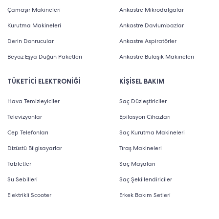
Çamaşır Makineleri
Ankastre Mikrodalgalar
Kurutma Makineleri
Ankastre Davlumbazlar
Derin Donrucular
Ankastre Aspiratörler
Beyaz Eşya Düğün Paketleri
Ankastre Bulaşık Makineleri
TÜKETİCİ ELEKTRONİĞİ
KİŞİSEL BAKIM
Hava Temizleyiciler
Saç Düzleştiriciler
Televizyonlar
Epilasyon Cihazları
Cep Telefonları
Saç Kurutma Makineleri
Dizüstü Bilgisayarlar
Tıraş Makineleri
Tabletler
Saç Maşaları
Su Sebilleri
Saç Şekillendiriciler
Elektrikli Scooter
Erkek Bakım Setleri