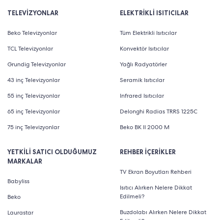
TELEVİZYONLAR
ELEKTRİKLİ ISITICILAR
Beko Televizyonlar
Tüm Elektrikli Isıtıcılar
TCL Televizyonlar
Konvektör Isıtıcılar
Grundig Televizyonlar
Yağlı Radyatörler
43 inç Televizyonlar
Seramik Isıtıcılar
55 inç Televizyonlar
Infrared Isıtıcılar
65 inç Televizyonlar
Delonghi Radias TRRS 1225C
75 inç Televizyonlar
Beko BK II 2000 M
YETKİLİ SATICI OLDUĞUMUZ
REHBER İÇERİKLER
MARKALAR
TV Ekran Boyutları Rehberi
Babyliss
Isıtıcı Alırken Nelere Dikkat
Edilmeli?
Beko
Buzdolabı Alırken Nelere Dikkat
Laurastar