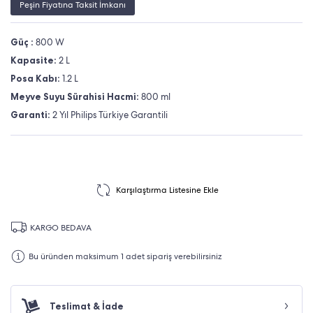
Peşin Fiyatına Taksit İmkanı
Güç :
800 W
Kapasite:
2 L
Posa Kabı:
1.2 L
Meyve Suyu Sürahisi Hacmi:
800 ml
Garanti:
2 Yıl Philips Türkiye Garantili
Karşılaştırma Listesine Ekle
KARGO BEDAVA
Bu üründen maksimum 1 adet sipariş verebilirsiniz
Teslimat & İade