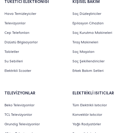
TÜKETİCİ ELEKTRONİĞİ
KİŞİSEL BAKIM
Hava Temizleyiciler
Saç Düzleştiriciler
Televizyonlar
Epilasyon Cihazları
Cep Telefonları
Saç Kurutma Makineleri
Dizüstü Bilgisayarlar
Tıraş Makineleri
Tabletler
Saç Maşaları
Su Sebilleri
Saç Şekillendiriciler
Elektrikli Scooter
Erkek Bakım Setleri
TELEVİZYONLAR
ELEKTRİKLİ ISITICILAR
Beko Televizyonlar
Tüm Elektrikli Isıtıcılar
TCL Televizyonlar
Konvektör Isıtıcılar
Grundig Televizyonlar
Yağlı Radyatörler