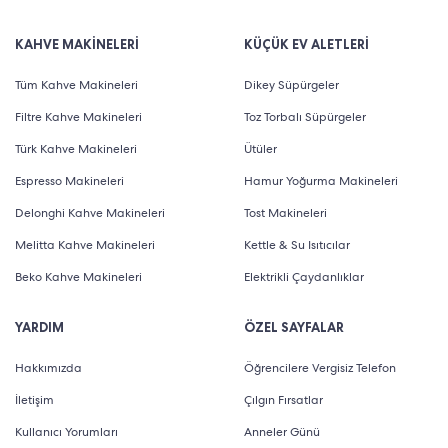
KAHVE MAKİNELERİ
KÜÇÜK EV ALETLERİ
Tüm Kahve Makineleri
Dikey Süpürgeler
Filtre Kahve Makineleri
Toz Torbalı Süpürgeler
Türk Kahve Makineleri
Ütüler
Espresso Makineleri
Hamur Yoğurma Makineleri
Delonghi Kahve Makineleri
Tost Makineleri
Melitta Kahve Makineleri
Kettle & Su Isıtıcılar
Beko Kahve Makineleri
Elektrikli Çaydanlıklar
YARDIM
ÖZEL SAYFALAR
Hakkımızda
Öğrencilere Vergisiz Telefon
İletişim
Çılgın Fırsatlar
Kullanıcı Yorumları
Anneler Günü