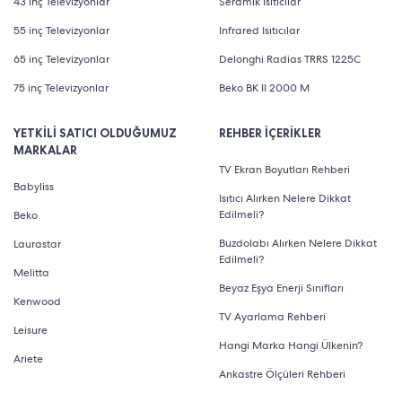
43 inç Televizyonlar
Seramik Isıtıcılar
55 inç Televizyonlar
Infrared Isıtıcılar
65 inç Televizyonlar
Delonghi Radias TRRS 1225C
75 inç Televizyonlar
Beko BK II 2000 M
YETKİLİ SATICI OLDUĞUMUZ
REHBER İÇERİKLER
MARKALAR
TV Ekran Boyutları Rehberi
Babyliss
Isıtıcı Alırken Nelere Dikkat
Edilmeli?
Beko
Buzdolabı Alırken Nelere Dikkat
Laurastar
Edilmeli?
Melitta
Beyaz Eşya Enerji Sınıfları
Kenwood
TV Ayarlama Rehberi
Leisure
Hangi Marka Hangi Ülkenin?
Ariete
Ankastre Ölçüleri Rehberi