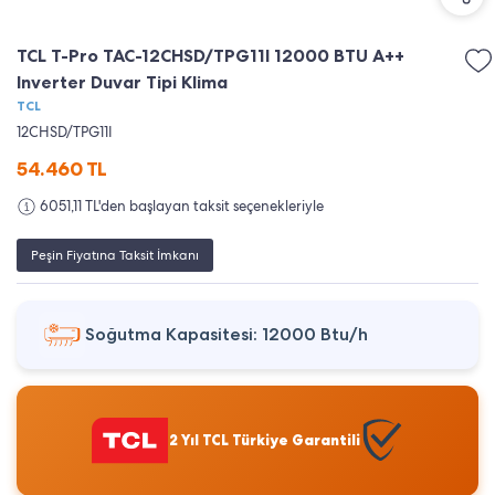
TCL T-Pro TAC-12CHSD/TPG11I 12000 BTU A++
Inverter Duvar Tipi Klima
TCL
12CHSD/TPG11I
54.460
TL
6051,11 TL'den başlayan taksit seçenekleriyle
Peşin Fiyatına Taksit İmkanı
Soğutma Kapasitesi: 12000 Btu/h
2 Yıl TCL Türkiye Garantili