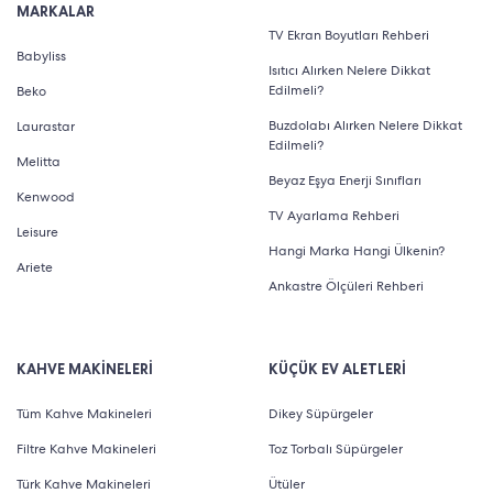
MARKALAR
TV Ekran Boyutları Rehberi
Babyliss
Isıtıcı Alırken Nelere Dikkat
Edilmeli?
Beko
Buzdolabı Alırken Nelere Dikkat
Laurastar
Edilmeli?
Melitta
Beyaz Eşya Enerji Sınıfları
Kenwood
TV Ayarlama Rehberi
Leisure
Hangi Marka Hangi Ülkenin?
Ariete
Ankastre Ölçüleri Rehberi
KAHVE MAKİNELERİ
KÜÇÜK EV ALETLERİ
Tüm Kahve Makineleri
Dikey Süpürgeler
Filtre Kahve Makineleri
Toz Torbalı Süpürgeler
Türk Kahve Makineleri
Ütüler