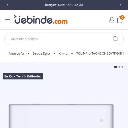
İletişim: 0850 532 46 33
0
Ürünlerde Arayın...
Anasayfa
Beyaz Eşya
Klima
TCL T-Pro TAC-12CHSD/TPG11I 120
En Çok Tercih Edilenler