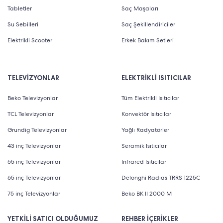
Tabletler
Saç Maşaları
Su Sebilleri
Saç Şekillendiriciler
Elektrikli Scooter
Erkek Bakım Setleri
TELEVİZYONLAR
ELEKTRİKLİ ISITICILAR
Beko Televizyonlar
Tüm Elektrikli Isıtıcılar
TCL Televizyonlar
Konvektör Isıtıcılar
Grundig Televizyonlar
Yağlı Radyatörler
43 inç Televizyonlar
Seramik Isıtıcılar
55 inç Televizyonlar
Infrared Isıtıcılar
65 inç Televizyonlar
Delonghi Radias TRRS 1225C
75 inç Televizyonlar
Beko BK II 2000 M
YETKİLİ SATICI OLDUĞUMUZ
REHBER İÇERİKLER