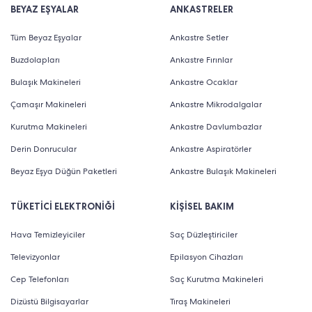
BEYAZ EŞYALAR
ANKASTRELER
Tüm Beyaz Eşyalar
Ankastre Setler
Buzdolapları
Ankastre Fırınlar
Bulaşık Makineleri
Ankastre Ocaklar
Çamaşır Makineleri
Ankastre Mikrodalgalar
Kurutma Makineleri
Ankastre Davlumbazlar
Derin Donrucular
Ankastre Aspiratörler
Beyaz Eşya Düğün Paketleri
Ankastre Bulaşık Makineleri
TÜKETİCİ ELEKTRONİĞİ
KİŞİSEL BAKIM
Hava Temizleyiciler
Saç Düzleştiriciler
Televizyonlar
Epilasyon Cihazları
Cep Telefonları
Saç Kurutma Makineleri
Dizüstü Bilgisayarlar
Tıraş Makineleri