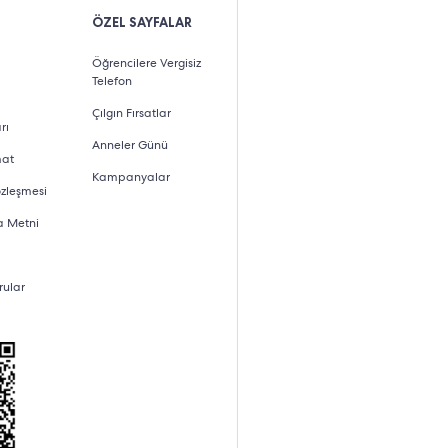
ÖZEL SAYFALAR
Öğrencilere Vergisiz
Telefon
Çılgın Fırsatlar
rı
Anneler Günü
mat
Kampanyalar
özleşmesi
a Metni
rular