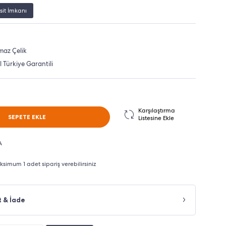
sit İmkanı
maz Çelik
al Türkiye Garantili
Karşılaştırma
SEPETE EKLE
Listesine Ekle
A
imum 1 adet sipariş verebilirsiniz
t & İade