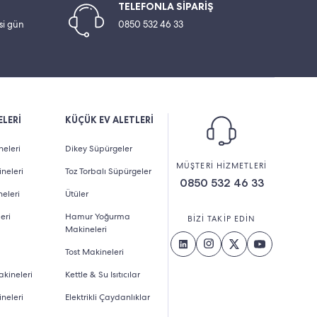
TELEFONLA SİPARİŞ
esi gün
0850 532 46 33
LERİ
KÜÇÜK EV ALETLERİ
eleri
Dikey Süpürgeler
MÜŞTERİ HİZMETLERİ
neleri
Toz Torbalı Süpürgeler
0850 532 46 33
eleri
Ütüler
eri
Hamur Yoğurma
BİZİ TAKİP EDİN
Makineleri
Tost Makineleri
kineleri
Kettle & Su Isıtıcılar
neleri
Elektrikli Çaydanlıklar