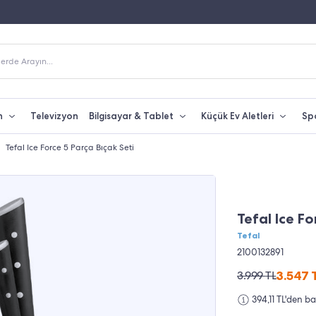
Fiyatına Taksit İmkanı
250 TL Üzeri Alışverişlerde Kargo Bedava
erde Arayın...
n
Televizyon
Bilgisayar & Tablet
Küçük Ev Aletleri
Sp
Tefal Ice Force 5 Parça Bıçak Seti
%11 İNDİRİM
Tefal Ice Fo
Tefal
2100132891
3.547
3.999
TL
394,11 TL'den b