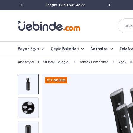
ili Satıcısı
İletişim: 0850 532 46 33
Peşin 
Ürünl
Beyaz Eşya
Çeyiz Paketleri
Ankastre
Telefo
Anasayfa
Mutfak Gereçleri
Yemek Hazırlama
Bıçak
%11 İNDİRİM