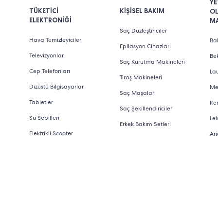
YE
TÜKETİCİ
KİŞİSEL BAKIM
O
ELEKTRONİĞİ
M
Saç Düzleştiriciler
Hava Temizleyiciler
Bab
Epilasyon Cihazları
Televizyonlar
Be
Saç Kurutma Makineleri
Cep Telefonları
La
Tıraş Makineleri
Dizüstü Bilgisayarlar
Me
Saç Maşaları
Tabletler
Ke
Saç Şekillendiriciler
Su Sebilleri
Lei
Erkek Bakım Setleri
Elektrikli Scooter
Ari