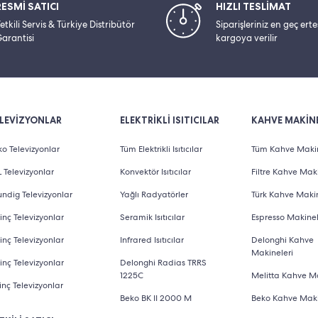
RESMİ SATICI
HIZLI TESLİMAT
etkili Servis & Türkiye Distribütör
Siparişleriniz en geç ert
arantisi
kargoya verilir
LEVİZYONLAR
ELEKTRİKLİ ISITICILAR
KAHVE MAKİNE
o Televizyonlar
Tüm Elektrikli Isıtıcılar
Tüm Kahve Makin
 Televizyonlar
Konvektör Isıtıcılar
Filtre Kahve Maki
ndig Televizyonlar
Yağlı Radyatörler
Türk Kahve Makin
inç Televizyonlar
Seramik Isıtıcılar
Espresso Makinel
inç Televizyonlar
Infrared Isıtıcılar
Delonghi Kahve
Makineleri
inç Televizyonlar
Delonghi Radias TRRS
1225C
Melitta Kahve Ma
inç Televizyonlar
Beko BK II 2000 M
Beko Kahve Maki