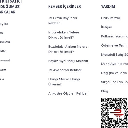
TKİLİ SATICI
REHBER İÇERİKLER
YARDIM
LDUĞUMUZ
ARKALAR
TV Ekran Boyutları
Hakkımızda
Rehberi
yliss
İletişim
Isıtıcı Alırken Nelere
ko
Kullanıcı Yorumla
Dikkat Edilmeli?
urastar
Ödeme ve Tesli
Buzdolabı Alırken Nelere
litta
Dikkat Edilmeli?
Mesafeli Satış S
nwood
Beyaz Eşya Enerji Sınıfları
KVKK Aydınlatm
sure
TV Ayarlama Rehberi
Değişim ve İade
ete
Hangi Marka Hangi
Sıkça Sorulan So
Ülkenin?
Blog
Ankastre Ölçüleri Rehberi