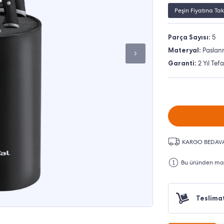
Peşin Fiyatına Tak
Parça Sayısı:
5
Materyal:
Paslan
Garanti:
2 Yıl Tef
KARGO BEDAV
Bu üründen maks
Teslima