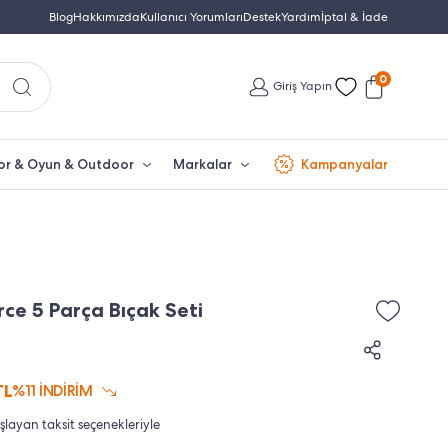
Yetkili Servis & Türkiye Distribütör Garantisi
Blog
Hakkımızda
Kullanıcı Yorumları
Destek
Yardım
Türkiye'nin En Büyük Beko Yet
İptal & İade
0
Giriş Yapın
or & Oyun & Outdoor
Markalar
Kampanyalar
rce 5 Parça Bıçak Seti
TL
%11 İNDİRİM
aşlayan taksit seçenekleriyle