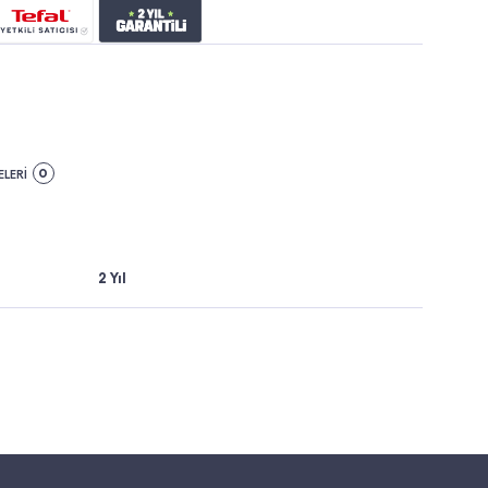
0
LERİ
2 Yıl