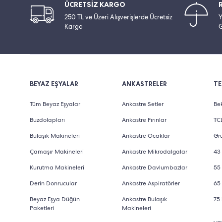
ÜCRETSİZ KARGO
250 TL ve Üzeri Alışverişlerde Ücretsiz
Y
Kargo
G
BEYAZ EŞYALAR
ANKASTRELER
TE
Tüm Beyaz Eşyalar
Ankastre Setler
Bek
Buzdolapları
Ankastre Fırınlar
TCL
Bulaşık Makineleri
Ankastre Ocaklar
Gru
Çamaşır Makineleri
Ankastre Mikrodalgalar
43 
Kurutma Makineleri
Ankastre Davlumbazlar
55 
Derin Donrucular
Ankastre Aspiratörler
65 
Beyaz Eşya Düğün
Ankastre Bulaşık
75 
Paketleri
Makineleri