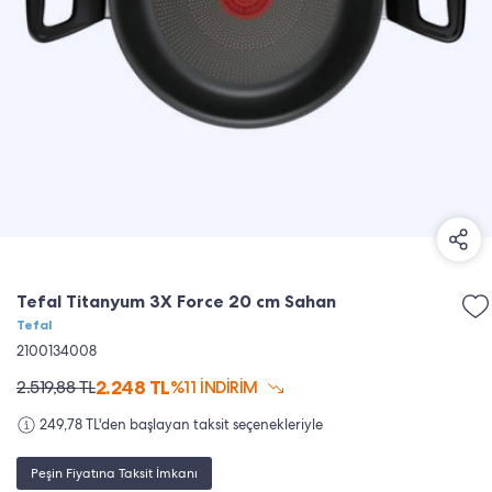
Tefal Titanyum 3X Force 20 cm Sahan
Tefal
2100134008
2.248
TL
2.519,88
TL
%11 İNDİRİM
249,78 TL'den başlayan taksit seçenekleriyle
Peşin Fiyatına Taksit İmkanı