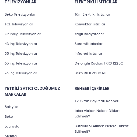
TELEVİZYONLAR
ELEKTRİKLİ ISITICILAR
Beko Televizyonlar
Tüm Elektrikli Isıtıcılar
TCL Televizyonlar
Konvektör Isıtıcılar
Grundig Televizyonlar
Yağlı Radyatörler
43 inç Televizyonlar
Seramik Isıtıcılar
55 inç Televizyonlar
Infrared Isıtıcılar
65 inç Televizyonlar
Delonghi Radias TRRS 1225C
75 inç Televizyonlar
Beko BK II 2000 M
YETKİLİ SATICI OLDUĞUMUZ
REHBER İÇERİKLER
MARKALAR
TV Ekran Boyutları Rehberi
Babyliss
Isıtıcı Alırken Nelere Dikkat
Edilmeli?
Beko
Buzdolabı Alırken Nelere Dikkat
Laurastar
Edilmeli?
Melitta