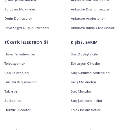
Çamaşır Makineleri
Ankastre Mikrodalgalar
Kurutma Makineleri
Ankastre Davlumbazlar
Derin Donrucular
Ankastre Aspiratörler
Beyaz Eşya Düğün Paketleri
Ankastre Bulaşık Makineleri
TÜKETİCİ ELEKTRONİĞİ
KİŞİSEL BAKIM
Hava Temizleyiciler
Saç Düzleştiriciler
Televizyonlar
Epilasyon Cihazları
Cep Telefonları
Saç Kurutma Makineleri
Dizüstü Bilgisayarlar
Tıraş Makineleri
Tabletler
Saç Maşaları
Su Sebilleri
Saç Şekillendiriciler
Elektrikli Scooter
Erkek Bakım Setleri