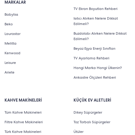
MARKALAR
TV Ekran Boyutları Rehberi
Babyliss
Isıtıcı Alırken Nelere Dikkat
Edilmeli?
Beko
Buzdolabı Alırken Nelere Dikkat
Laurastar
Edilmeli?
Melitta
Beyaz Eşya Enerji Sınıfları
Kenwood
TV Ayarlama Rehberi
Leisure
Hangi Marka Hangi Ülkenin?
Ariete
Ankastre Ölçüleri Rehberi
KAHVE MAKİNELERİ
KÜÇÜK EV ALETLERİ
Tüm Kahve Makineleri
Dikey Süpürgeler
Filtre Kahve Makineleri
Toz Torbalı Süpürgeler
Türk Kahve Makineleri
Ütüler