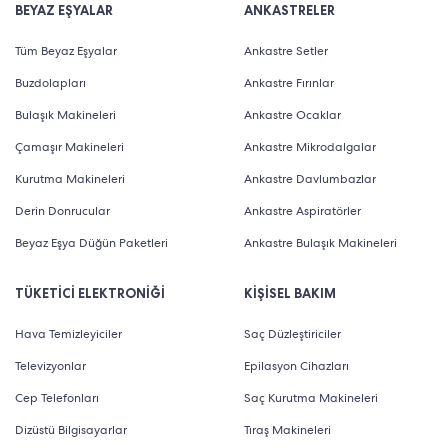
BEYAZ EŞYALAR
ANKASTRELER
Tüm Beyaz Eşyalar
Ankastre Setler
Buzdolapları
Ankastre Fırınlar
Bulaşık Makineleri
Ankastre Ocaklar
Çamaşır Makineleri
Ankastre Mikrodalgalar
Kurutma Makineleri
Ankastre Davlumbazlar
Derin Donrucular
Ankastre Aspiratörler
Beyaz Eşya Düğün Paketleri
Ankastre Bulaşık Makineleri
TÜKETİCİ ELEKTRONİĞİ
KİŞİSEL BAKIM
Hava Temizleyiciler
Saç Düzleştiriciler
Televizyonlar
Epilasyon Cihazları
Cep Telefonları
Saç Kurutma Makineleri
Dizüstü Bilgisayarlar
Tıraş Makineleri