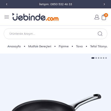
İletişim: 0850 532 46 33
0
Ürünlerde Arayın...
Anasayfa
Mutfak Gereçleri
Pişirme
Tava
Tefal Titanyum