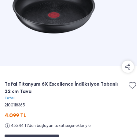
Tefal Titanyum 6X Excellence İndüksiyon Tabanlı
32 cm Tava
Tefal
2100118365
4.099
TL
455,44 TL'den başlayan taksit seçenekleriyle