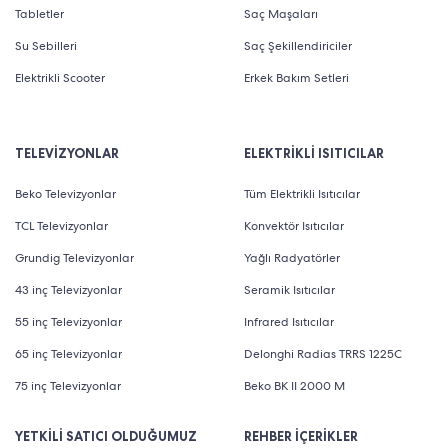
Tabletler
Saç Maşaları
Su Sebilleri
Saç Şekillendiriciler
Elektrikli Scooter
Erkek Bakım Setleri
TELEVİZYONLAR
ELEKTRİKLİ ISITICILAR
Beko Televizyonlar
Tüm Elektrikli Isıtıcılar
TCL Televizyonlar
Konvektör Isıtıcılar
Grundig Televizyonlar
Yağlı Radyatörler
43 inç Televizyonlar
Seramik Isıtıcılar
55 inç Televizyonlar
Infrared Isıtıcılar
65 inç Televizyonlar
Delonghi Radias TRRS 1225C
75 inç Televizyonlar
Beko BK II 2000 M
YETKİLİ SATICI OLDUĞUMUZ
REHBER İÇERİKLER