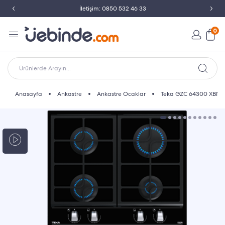
İletişim: 0850 532 46 33
0
Ürünlerde Arayın...
Anasayfa
Ankastre
Ankastre Ocaklar
Teka GZC 64300 XBN S