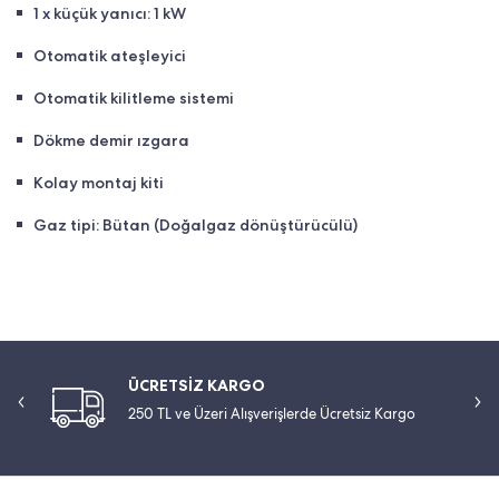
1 x küçük yanıcı: 1 kW
Otomatik ateşleyici
Otomatik kilitleme sistemi
Dökme demir ızgara
Kolay montaj kiti
Gaz tipi: Bütan (Doğalgaz dönüştürücülü)
ÜCRETSİZ KARGO
250 TL ve Üzeri Alışverişlerde Ücretsiz Kargo