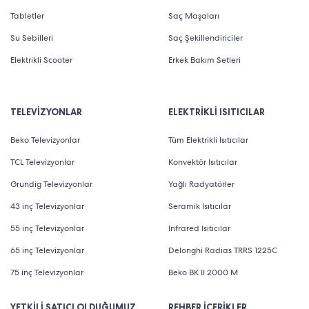
Tabletler
Saç Maşaları
Su Sebilleri
Saç Şekillendiriciler
Elektrikli Scooter
Erkek Bakım Setleri
TELEVİZYONLAR
ELEKTRİKLİ ISITICILAR
Beko Televizyonlar
Tüm Elektrikli Isıtıcılar
TCL Televizyonlar
Konvektör Isıtıcılar
Grundig Televizyonlar
Yağlı Radyatörler
43 inç Televizyonlar
Seramik Isıtıcılar
55 inç Televizyonlar
Infrared Isıtıcılar
65 inç Televizyonlar
Delonghi Radias TRRS 1225C
75 inç Televizyonlar
Beko BK II 2000 M
YETKİLİ SATICI OLDUĞUMUZ
REHBER İÇERİKLER