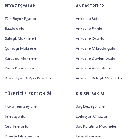
BEYAZ EŞYALAR
ANKASTRELER
Tüm Beyaz Eşyalar
Ankastre Setler
Buzdolapları
Ankastre Fırınlar
Bulaşık Makineleri
Ankastre Ocaklar
Çamaşır Makineleri
Ankastre Mikrodalgalar
Kurutma Makineleri
Ankastre Davlumbazlar
Derin Donrucular
Ankastre Aspiratörler
Beyaz Eşya Düğün Paketleri
Ankastre Bulaşık Makineleri
TÜKETİCİ ELEKTRONİĞİ
KİŞİSEL BAKIM
Hava Temizleyiciler
Saç Düzleştiriciler
Televizyonlar
Epilasyon Cihazları
Cep Telefonları
Saç Kurutma Makineleri
Dizüstü Bilgisayarlar
Tıraş Makineleri