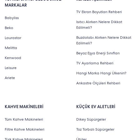
MARKALAR
TV Ekran Boyutları Rehberi
Babyliss
Isıtıcı Alırken Nelere Dikkat
Edilmeli?
Beko
Buzdolabı Alırken Nelere Dikkat
Laurastar
Edilmeli?
Melitta
Beyaz Eşya Enerji Sınıfları
Kenwood
TV Ayarlama Rehberi
Leisure
Hangi Marka Hangi Ülkenin?
Ariete
Ankastre Ölçüleri Rehberi
KAHVE MAKİNELERİ
KÜÇÜK EV ALETLERİ
Tüm Kahve Makineleri
Dikey Süpürgeler
Filtre Kahve Makineleri
Toz Torbalı Süpürgeler
Türk Kahve Makineleri
Ütüler