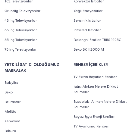
TCL Televizyonlar
Konvektör Isıtıcılar
Grundig Televizyonlar
Yağlı Radyatörler
43 inç Televizyonlar
Seramik Isıtıcılar
55 inç Televizyonlar
Infrared Isıtıcılar
65 inç Televizyonlar
Delonghi Radias TRRS 1225C
75 inç Televizyonlar
Beko BK II 2000 M
YETKİLİ SATICI OLDUĞUMUZ
REHBER İÇERİKLER
MARKALAR
TV Ekran Boyutları Rehberi
Babyliss
Isıtıcı Alırken Nelere Dikkat
Edilmeli?
Beko
Buzdolabı Alırken Nelere Dikkat
Laurastar
Edilmeli?
Melitta
Beyaz Eşya Enerji Sınıfları
Kenwood
TV Ayarlama Rehberi
Leisure