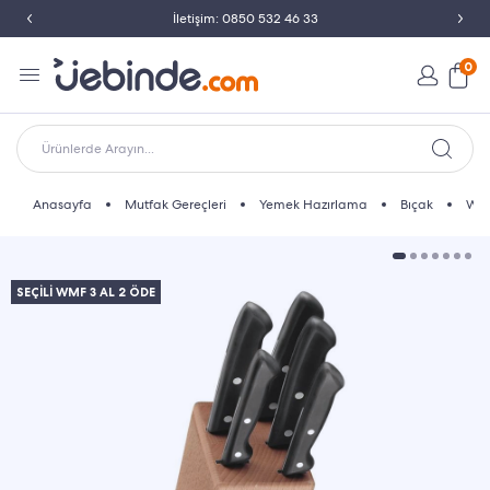
İletişim: 0850 532 46 33
0
Ürünlerde Arayın...
Anasayfa
Mutfak Gereçleri
Yemek Hazırlama
Bıçak
WMF
SEÇİLİ WMF 3 AL 2 ÖDE