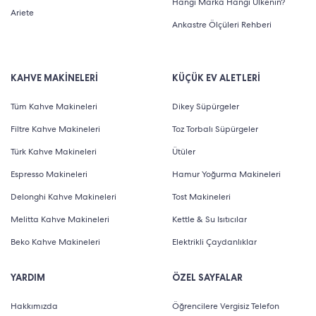
Hangi Marka Hangi Ülkenin?
Ariete
Ankastre Ölçüleri Rehberi
KAHVE MAKİNELERİ
KÜÇÜK EV ALETLERİ
Tüm Kahve Makineleri
Dikey Süpürgeler
Filtre Kahve Makineleri
Toz Torbalı Süpürgeler
Türk Kahve Makineleri
Ütüler
Espresso Makineleri
Hamur Yoğurma Makineleri
Delonghi Kahve Makineleri
Tost Makineleri
Melitta Kahve Makineleri
Kettle & Su Isıtıcılar
Beko Kahve Makineleri
Elektrikli Çaydanlıklar
YARDIM
ÖZEL SAYFALAR
Hakkımızda
Öğrencilere Vergisiz Telefon