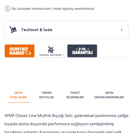
Bu üründen maksimum 1 adet sipariş verebilirsiniz
Teslimat & İade
ÜRÜN
TEKNİK
TAKSİT
ÜRÜN
ÖZELLİKLERİ
DETAYLAR
SEÇENEKLERİ
DEĞERLENDİRMELERİ
WMF Classic Line Mutfak Bıçağı Seti, geleneksel paslanmaz çeliğe
kıyasla daha dayanıklı performans sağlayan sertleştirilmiş
bıçaklara sahiptir. Korozyona ve aside karşı dayanıklı özel çelik