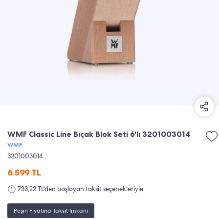
WMF Classic Line Bıçak Blok Seti 6'lı 3201003014
WMF
3201003014
6.599
TL
733,22 TL'den başlayan taksit seçenekleriyle
Peşin Fiyatına Taksit İmkanı