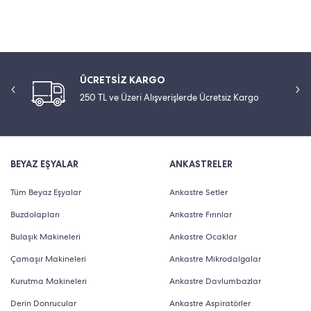
ÜCRETSİZ KARGO
250 TL ve Üzeri Alışverişlerde Ücretsiz Kargo
BEYAZ EŞYALAR
ANKASTRELER
Tüm Beyaz Eşyalar
Ankastre Setler
Buzdolapları
Ankastre Fırınlar
Bulaşık Makineleri
Ankastre Ocaklar
Çamaşır Makineleri
Ankastre Mikrodalgalar
Kurutma Makineleri
Ankastre Davlumbazlar
Derin Donrucular
Ankastre Aspiratörler