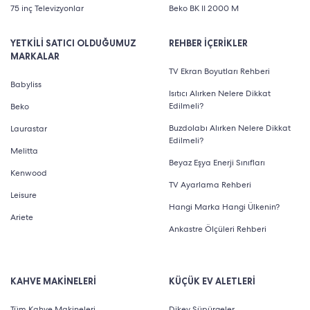
75 inç Televizyonlar
Beko BK II 2000 M
YETKİLİ SATICI OLDUĞUMUZ
REHBER İÇERİKLER
MARKALAR
TV Ekran Boyutları Rehberi
Babyliss
Isıtıcı Alırken Nelere Dikkat
Edilmeli?
Beko
Buzdolabı Alırken Nelere Dikkat
Laurastar
Edilmeli?
Melitta
Beyaz Eşya Enerji Sınıfları
Kenwood
TV Ayarlama Rehberi
Leisure
Hangi Marka Hangi Ülkenin?
Ariete
Ankastre Ölçüleri Rehberi
KAHVE MAKİNELERİ
KÜÇÜK EV ALETLERİ
Tüm Kahve Makineleri
Dikey Süpürgeler