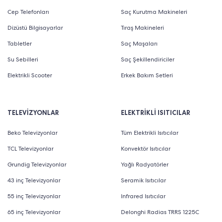
Cep Telefonları
Saç Kurutma Makineleri
Dizüstü Bilgisayarlar
Tıraş Makineleri
Tabletler
Saç Maşaları
Su Sebilleri
Saç Şekillendiriciler
Elektrikli Scooter
Erkek Bakım Setleri
TELEVİZYONLAR
ELEKTRİKLİ ISITICILAR
Beko Televizyonlar
Tüm Elektrikli Isıtıcılar
TCL Televizyonlar
Konvektör Isıtıcılar
Grundig Televizyonlar
Yağlı Radyatörler
43 inç Televizyonlar
Seramik Isıtıcılar
55 inç Televizyonlar
Infrared Isıtıcılar
65 inç Televizyonlar
Delonghi Radias TRRS 1225C