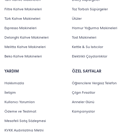
Filtre Kahve Makineleri
Toz Torbalı Süpürgeler
Türk Kahve Makineleri
Ütüler
Espresso Makineleri
Hamur Yoğurma Makineleri
Delonghi Kahve Makineleri
Tost Makineleri
Melitta Kahve Makineleri
Kettle & Su Isıtıcılar
Beko Kahve Makineleri
Elektrikli Çaydanlıklar
YARDIM
ÖZEL SAYFALAR
Hakkımızda
Öğrencilere Vergisiz Telefon
İletişim
Çılgın Fırsatlar
Kullanıcı Yorumları
Anneler Günü
Ödeme ve Teslimat
Kampanyalar
Mesafeli Satış Sözleşmesi
KVKK Aydınlatma Metni