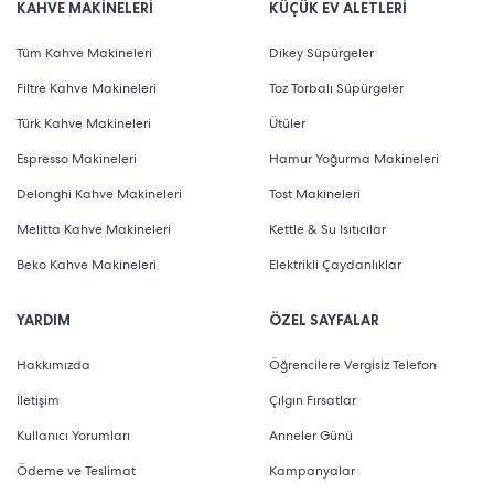
KAHVE MAKİNELERİ
KÜÇÜK EV ALETLERİ
Tüm Kahve Makineleri
Dikey Süpürgeler
Filtre Kahve Makineleri
Toz Torbalı Süpürgeler
Türk Kahve Makineleri
Ütüler
Espresso Makineleri
Hamur Yoğurma Makineleri
Delonghi Kahve Makineleri
Tost Makineleri
Melitta Kahve Makineleri
Kettle & Su Isıtıcılar
Beko Kahve Makineleri
Elektrikli Çaydanlıklar
YARDIM
ÖZEL SAYFALAR
Hakkımızda
Öğrencilere Vergisiz Telefon
İletişim
Çılgın Fırsatlar
Kullanıcı Yorumları
Anneler Günü
Ödeme ve Teslimat
Kampanyalar