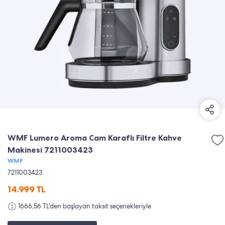
WMF Lumero Aroma Cam Karaflı Filtre Kahve
Makinesi 7211003423
WMF
7211003423
14.999
TL
1666,56 TL'den başlayan taksit seçenekleriyle