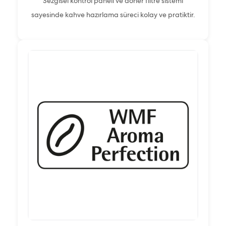
Sezgisel kontrol paneli ve döner filtre sistemi
sayesinde kahve hazırlama süreci kolay ve pratiktir.