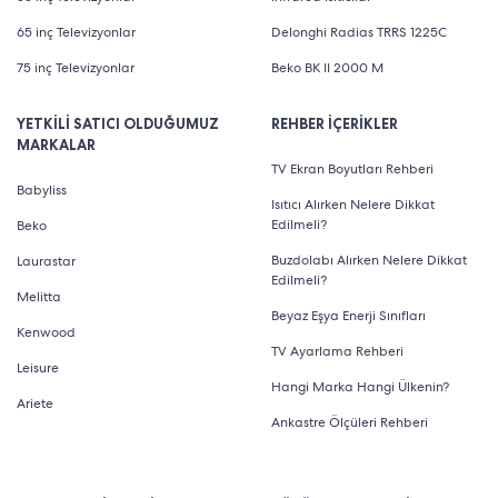
65 inç Televizyonlar
Delonghi Radias TRRS 1225C
75 inç Televizyonlar
Beko BK II 2000 M
YETKİLİ SATICI OLDUĞUMUZ
REHBER İÇERİKLER
MARKALAR
TV Ekran Boyutları Rehberi
Babyliss
Isıtıcı Alırken Nelere Dikkat
Edilmeli?
Beko
Buzdolabı Alırken Nelere Dikkat
Laurastar
Edilmeli?
Melitta
Beyaz Eşya Enerji Sınıfları
Kenwood
TV Ayarlama Rehberi
Leisure
Hangi Marka Hangi Ülkenin?
Ariete
Ankastre Ölçüleri Rehberi