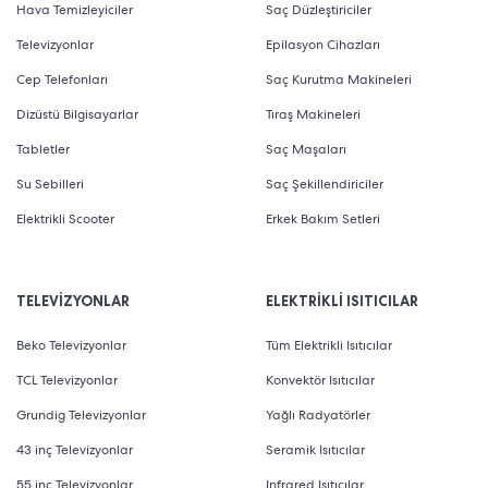
Hava Temizleyiciler
Saç Düzleştiriciler
Televizyonlar
Epilasyon Cihazları
Cep Telefonları
Saç Kurutma Makineleri
Dizüstü Bilgisayarlar
Tıraş Makineleri
Tabletler
Saç Maşaları
Su Sebilleri
Saç Şekillendiriciler
Elektrikli Scooter
Erkek Bakım Setleri
TELEVİZYONLAR
ELEKTRİKLİ ISITICILAR
Beko Televizyonlar
Tüm Elektrikli Isıtıcılar
TCL Televizyonlar
Konvektör Isıtıcılar
Grundig Televizyonlar
Yağlı Radyatörler
43 inç Televizyonlar
Seramik Isıtıcılar
55 inç Televizyonlar
Infrared Isıtıcılar