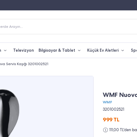
 Alışverişlerde Kargo Bedava
Yetkili Servis & Türkiye Distribütör Garantisi
erde Arayın...
n
Televizyon
Bilgisayar & Tablet
Küçük Ev Aletleri
Sp
a Servis Kaşığı 3201002521
WMF Nuova 
WMF
3201002521
999
TL
111,00 TL'den b