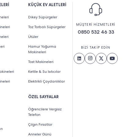
LERİ
KÜÇÜK EV ALETLERİ
eleri
Dikey Süpürgeler
MÜŞTERİ HİZMETLERİ
neleri
Toz Torbalı Süpürgeler
0850 532 46 33
eleri
Ütüler
eri
Hamur Yoğurma
BİZİ TAKİP EDİN
Makineleri
Tost Makineleri
kineleri
Kettle & Su Isıtıcılar
neleri
Elektrikli Çaydanlıklar
ÖZEL SAYFALAR
Öğrencilere Vergisiz
Telefon
Çılgın Fırsatlar
rı
Anneler Günü