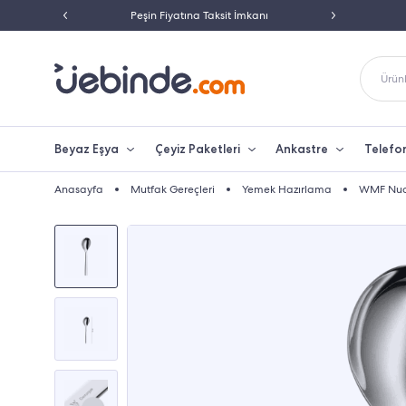
 33
Peşin Fiyatına Taksit İmkanı
250 TL Üzeri
Ürünl
Beyaz Eşya
Çeyiz Paketleri
Ankastre
Telefo
Anasayfa
Mutfak Gereçleri
Yemek Hazırlama
WMF Nuov