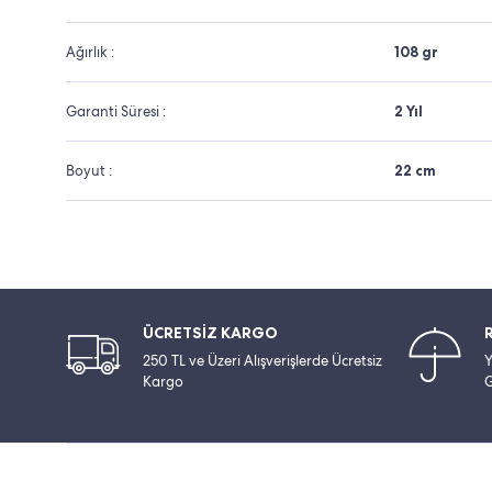
Ağırlık :
108 gr
Garanti Süresi :
2 Yıl
Boyut :
22 cm
ÜCRETSİZ KARGO
250 TL ve Üzeri Alışverişlerde Ücretsiz
Y
Kargo
G