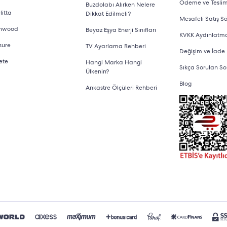
Ödeme ve Tesli
Buzdolabı Alırken Nelere
litta
Dikkat Edilmeli?
Mesafeli Satış S
nwood
Beyaz Eşya Enerji Sınıfları
KVKK Aydınlatm
sure
TV Ayarlama Rehberi
Değişim ve İade
ete
Hangi Marka Hangi
Sıkça Sorulan So
Ülkenin?
Blog
Ankastre Ölçüleri Rehberi