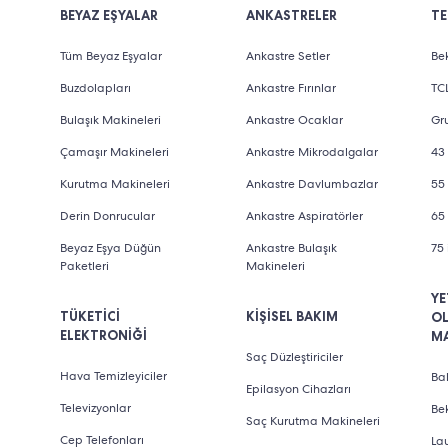
BEYAZ EŞYALAR
ANKASTRELER
TE
Tüm Beyaz Eşyalar
Ankastre Setler
Bek
Buzdolapları
Ankastre Fırınlar
TCL
Bulaşık Makineleri
Ankastre Ocaklar
Gru
Çamaşır Makineleri
Ankastre Mikrodalgalar
43 
Kurutma Makineleri
Ankastre Davlumbazlar
55 
Derin Donrucular
Ankastre Aspiratörler
65 
Beyaz Eşya Düğün
Ankastre Bulaşık
75 
Paketleri
Makineleri
YE
TÜKETİCİ
KİŞİSEL BAKIM
O
ELEKTRONİĞİ
M
Saç Düzleştiriciler
Hava Temizleyiciler
Bab
Epilasyon Cihazları
Televizyonlar
Be
Saç Kurutma Makineleri
Cep Telefonları
La