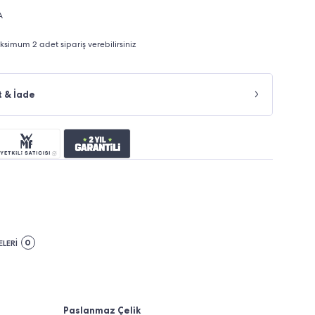
A
imum 2 adet sipariş verebilirsiniz
t & İade
0
LERİ
Paslanmaz Çelik