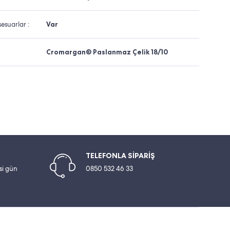
esuarlar :
Var
Cromargan® Paslanmaz Çelik 18/10
TELEFONLA SİPARİŞ
esi gün
0850 532 46 33