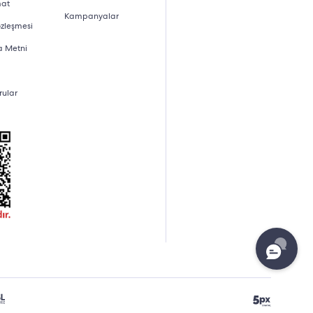
mat
Kampanyalar
özleşmesi
a Metni
rular