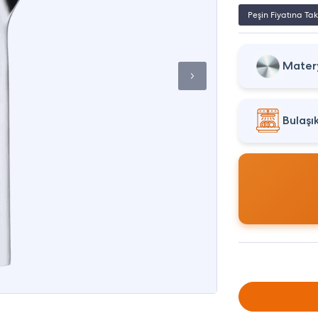
Peşin Fiyatına Tak
Matery
Bulaşı