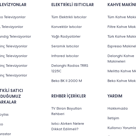
LEVİZYONLAR
ELEKTRİKLİ ISITICILAR
KAHVE MAKİNE
o Televizyonlar
Tüm Elektrikli Isıtıcılar
Tüm Kahve Makin
 Televizyonlar
Konvektör Isıtıcılar
Filtre Kahve Maki
ndig Televizyonlar
Yağlı Radyatörler
Türk Kahve Makin
inç Televizyonlar
Seramik Isıtıcılar
Espresso Makinel
inç Televizyonlar
Infrared Isıtıcılar
Delonghi Kahve
Makineleri
inç Televizyonlar
Delonghi Radias TRRS
1225C
Melitta Kahve Ma
inç Televizyonlar
Beko BK II 2000 M
Beko Kahve Maki
TKİLİ SATICI
REHBER İÇERİKLER
YARDIM
LDUĞUMUZ
ARKALAR
TV Ekran Boyutları
Hakkımızda
Rehberi
yliss
İletişim
Isıtıcı Alırken Nelere
ko
Kullanıcı Yorumla
Dikkat Edilmeli?
urastar