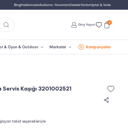
Türkiye'nin En Büyük Beko Yetkili Satıcısı
Blog
Hakkımızda
Kullanıcı Yorumları
Destek
Yardım
İptal & İade
İletişim: 0850 532 
0
Giriş Yapın
or & Oyun & Outdoor
Markalar
Kampanyalar
Servis Kaşığı 3201002521
aşlayan taksit seçenekleriyle