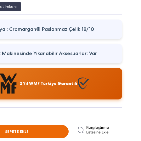
sit İmkanı
al: Cromargan® Paslanmaz Çelik 18/10
k Makinesinde Yıkanabilir Aksesuarlar: Var
2 Yıl WMF Türkiye Garantili
Karşılaştırma
SEPETE EKLE
Listesine Ekle