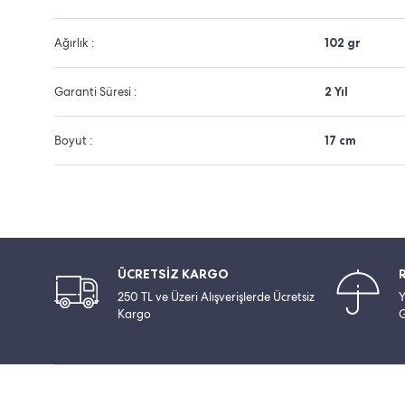
Ağırlık :
102 gr
Garanti Süresi :
2 Yıl
Boyut :
17 cm
ÜCRETSİZ KARGO
250 TL ve Üzeri Alışverişlerde Ücretsiz
Y
Kargo
G