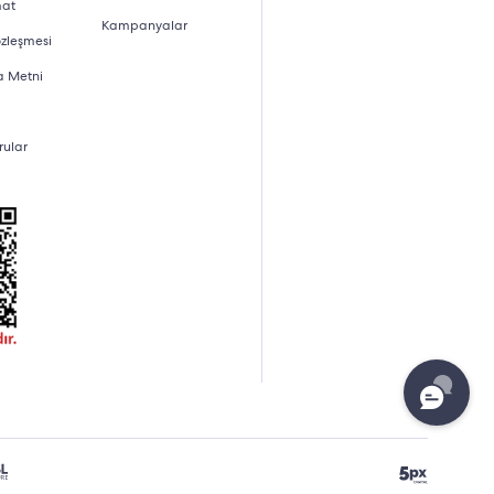
mat
Kampanyalar
özleşmesi
a Metni
rular