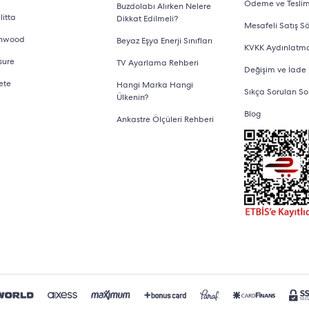
Ödeme ve Tesli
Buzdolabı Alırken Nelere
litta
Dikkat Edilmeli?
Mesafeli Satış S
nwood
Beyaz Eşya Enerji Sınıfları
KVKK Aydınlatm
sure
TV Ayarlama Rehberi
Değişim ve İade
ete
Hangi Marka Hangi
Sıkça Sorulan So
Ülkenin?
Blog
Ankastre Ölçüleri Rehberi