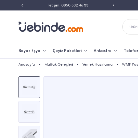
ili Satıcısı
İletişim: 0850 532 46 33
Peşin 
Ürünl
Beyaz Eşya
Çeyiz Paketleri
Ankastre
Telefo
Anasayfa
Mutfak Gereçleri
Yemek Hazırlama
WMF Pas