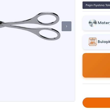
Peşin Fiyatına Tak
Matery
Bulaşı