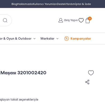
Yetkili Servis & Türkiye Distribütör Garantisi
Blog
Hakkımızda
Kullanıcı Yorumları
Destek
Yardım
Türkiye'nin En Büyük Beko Yet
İptal & İade
0
Giriş Yapın
or & Oyun & Outdoor
Markalar
Kampanyalar
 Maşası 3201002420
aşlayan taksit seçenekleriyle