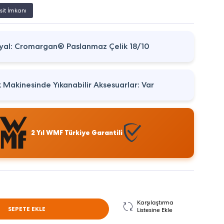
sit İmkanı
al: Cromargan® Paslanmaz Çelik 18/10
k Makinesinde Yıkanabilir Aksesuarlar: Var
2 Yıl WMF Türkiye Garantili
Karşılaştırma
SEPETE EKLE
Listesine Ekle