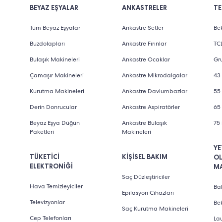
BEYAZ EŞYALAR
ANKASTRELER
TE
Tüm Beyaz Eşyalar
Ankastre Setler
Bek
Buzdolapları
Ankastre Fırınlar
TCL
Bulaşık Makineleri
Ankastre Ocaklar
Gru
Çamaşır Makineleri
Ankastre Mikrodalgalar
43 
Kurutma Makineleri
Ankastre Davlumbazlar
55 
Derin Donrucular
Ankastre Aspiratörler
65 
Beyaz Eşya Düğün
Ankastre Bulaşık
75 
Paketleri
Makineleri
YE
TÜKETİCİ
KİŞİSEL BAKIM
O
ELEKTRONİĞİ
M
Saç Düzleştiriciler
Hava Temizleyiciler
Bab
Epilasyon Cihazları
Televizyonlar
Be
Saç Kurutma Makineleri
Cep Telefonları
La