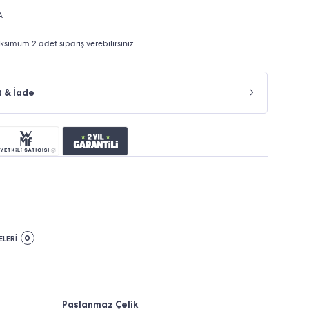
A
imum 2 adet sipariş verebilirsiniz
t & İade
0
LERİ
Paslanmaz Çelik