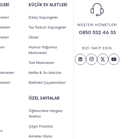
LERİ
KÜÇÜK EV ALETLERİ
eleri
Dikey Süpürgeler
MÜŞTERİ HİZMETLERİ
neleri
Toz Torbalı Süpürgeler
0850 532 46 33
eleri
Ütüler
eri
Hamur Yoğurma
BİZİ TAKİP EDİN
Makineleri
Tost Makineleri
kineleri
Kettle & Su Isıtıcılar
neleri
Elektrikli Çaydanlıklar
ÖZEL SAYFALAR
Öğrencilere Vergisiz
Telefon
Çılgın Fırsatlar
rı
Anneler Günü