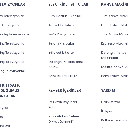
LEVİZYONLAR
ELEKTRİKLİ ISITICILAR
KAHVE MAKİNE
o Televizyonlar
Tüm Elektrikli Isıtıcılar
Tüm Kahve Makin
 Televizyonlar
Konvektör Isıtıcılar
Filtre Kahve Maki
ndig Televizyonlar
Yağlı Radyatörler
Türk Kahve Makin
inç Televizyonlar
Seramik Isıtıcılar
Espresso Makinel
inç Televizyonlar
Infrared Isıtıcılar
Delonghi Kahve
Makineleri
inç Televizyonlar
Delonghi Radias TRRS
1225C
Melitta Kahve Ma
inç Televizyonlar
Beko BK II 2000 M
Beko Kahve Maki
TKİLİ SATICI
REHBER İÇERİKLER
YARDIM
LDUĞUMUZ
ARKALAR
TV Ekran Boyutları
Hakkımızda
Rehberi
yliss
İletişim
Isıtıcı Alırken Nelere
ko
Kullanıcı Yorumla
Dikkat Edilmeli?
urastar