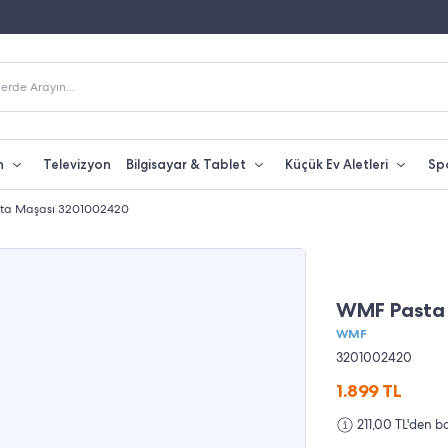
Fiyatına Taksit İmkanı
250 TL Üzeri Alışverişlerde Kargo Bedava
erde Arayın...
n
Televizyon
Bilgisayar & Tablet
Küçük Ev Aletleri
Sp
ta Maşası 3201002420
WMF Pasta
WMF
3201002420
1.899
TL
211,00 TL'den b