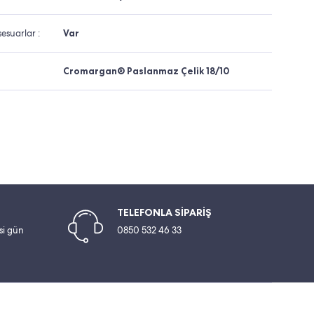
esuarlar :
Var
Cromargan® Paslanmaz Çelik 18/10
TELEFONLA SİPARİŞ
esi gün
0850 532 46 33