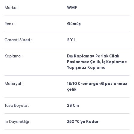
Marka :
WMF
Renk :
Gümüş
Garanti Süresi :
2 Yıl
Kaplama :
Dış Kaplama= Parlak Cilalı
Paslanmaz Çelik, İç Kaplama=
Yapışmaz Kaplama
Materyal :
18/10 Cromargan® paslanmaz
çelik
Tava Boyutu :
28 Cm
Isı Dayanıklığı :
250 °C'ye Kadar