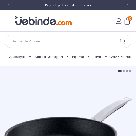
Peşin Fiyatına Taksit İmkanı
0
Ürünlerde Arayın...
Anasayfa
Mutfak Gereçleri
Pişirme
Tava
WMF Permadur