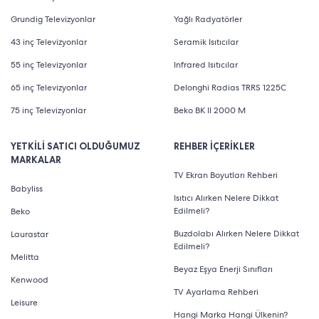
Grundig Televizyonlar
Yağlı Radyatörler
43 inç Televizyonlar
Seramik Isıtıcılar
55 inç Televizyonlar
Infrared Isıtıcılar
65 inç Televizyonlar
Delonghi Radias TRRS 1225C
75 inç Televizyonlar
Beko BK II 2000 M
YETKİLİ SATICI OLDUĞUMUZ
REHBER İÇERİKLER
MARKALAR
TV Ekran Boyutları Rehberi
Babyliss
Isıtıcı Alırken Nelere Dikkat
Edilmeli?
Beko
Buzdolabı Alırken Nelere Dikkat
Laurastar
Edilmeli?
Melitta
Beyaz Eşya Enerji Sınıfları
Kenwood
TV Ayarlama Rehberi
Leisure
Hangi Marka Hangi Ülkenin?