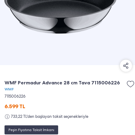
WMF Permadur Advance 28 cm Tava 7115006226
WMF
7115006226
6.599
TL
733,22 TL'den başlayan taksit seçenekleriyle
Peşin Fiyatına Taksit İmkanı