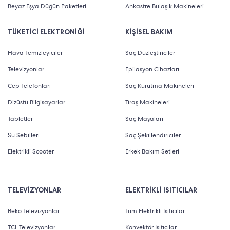
Beyaz Eşya Düğün Paketleri
Ankastre Bulaşık Makineleri
TÜKETİCİ ELEKTRONİĞİ
KİŞİSEL BAKIM
Hava Temizleyiciler
Saç Düzleştiriciler
Televizyonlar
Epilasyon Cihazları
Cep Telefonları
Saç Kurutma Makineleri
Dizüstü Bilgisayarlar
Tıraş Makineleri
Tabletler
Saç Maşaları
Su Sebilleri
Saç Şekillendiriciler
Elektrikli Scooter
Erkek Bakım Setleri
TELEVİZYONLAR
ELEKTRİKLİ ISITICILAR
Beko Televizyonlar
Tüm Elektrikli Isıtıcılar
TCL Televizyonlar
Konvektör Isıtıcılar