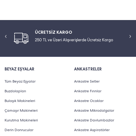
ÜCRETSİZ KARGO
250 TL ve Üzeri Alışverişlerde Ücretsiz Kargo
BEYAZ EŞYALAR
ANKASTRELER
Tüm Beyaz Eşyalar
Ankastre Setler
Buzdolapları
Ankastre Fırınlar
Bulaşık Makineleri
Ankastre Ocaklar
Çamaşır Makineleri
Ankastre Mikrodalgalar
Kurutma Makineleri
Ankastre Davlumbazlar
Derin Donrucular
Ankastre Aspiratörler