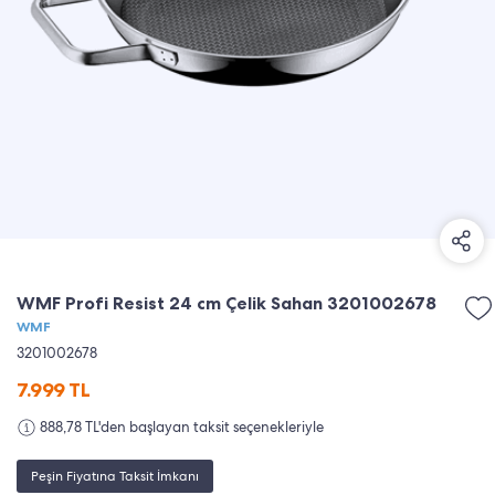
WMF Profi Resist 24 cm Çelik Sahan 3201002678
WMF
3201002678
7.999
TL
888,78 TL'den başlayan taksit seçenekleriyle
Peşin Fiyatına Taksit İmkanı