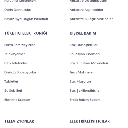
Kurutma Makineleri
Ankastre Davlumbazlar
Derin Donrucular
Ankastre Aspiratörler
Beyaz Eşya Düğün Paketleri
Ankastre Bulaşık Makineleri
TÜKETİCİ ELEKTRONİĞİ
KİŞİSEL BAKIM
Hava Temizleyiciler
Saç Düzleştiriciler
Televizyonlar
Epilasyon Cihazları
Cep Telefonları
Saç Kurutma Makineleri
Dizüstü Bilgisayarlar
Tıraş Makineleri
Tabletler
Saç Maşaları
Su Sebilleri
Saç Şekillendiriciler
Elektrikli Scooter
Erkek Bakım Setleri
TELEVİZYONLAR
ELEKTRİKLİ ISITICILAR