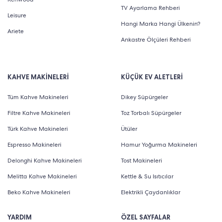
TV Ayarlama Rehberi
Leisure
Hangi Marka Hangi Ülkenin?
Ariete
Ankastre Ölçüleri Rehberi
KAHVE MAKİNELERİ
KÜÇÜK EV ALETLERİ
Tüm Kahve Makineleri
Dikey Süpürgeler
Filtre Kahve Makineleri
Toz Torbalı Süpürgeler
Türk Kahve Makineleri
Ütüler
Espresso Makineleri
Hamur Yoğurma Makineleri
Delonghi Kahve Makineleri
Tost Makineleri
Melitta Kahve Makineleri
Kettle & Su Isıtıcılar
Beko Kahve Makineleri
Elektrikli Çaydanlıklar
YARDIM
ÖZEL SAYFALAR