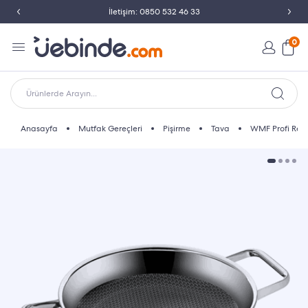
İletişim: 0850 532 46 33
0
Ürünlerde Arayın...
Anasayfa
Mutfak Gereçleri
Pişirme
Tava
WMF Profi Resi