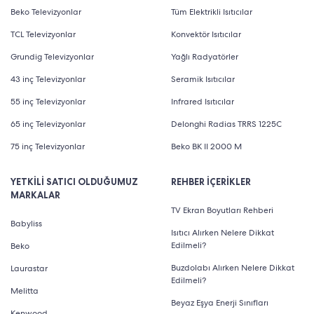
Beko Televizyonlar
Tüm Elektrikli Isıtıcılar
TCL Televizyonlar
Konvektör Isıtıcılar
Grundig Televizyonlar
Yağlı Radyatörler
43 inç Televizyonlar
Seramik Isıtıcılar
55 inç Televizyonlar
Infrared Isıtıcılar
65 inç Televizyonlar
Delonghi Radias TRRS 1225C
75 inç Televizyonlar
Beko BK II 2000 M
YETKİLİ SATICI OLDUĞUMUZ
REHBER İÇERİKLER
MARKALAR
TV Ekran Boyutları Rehberi
Babyliss
Isıtıcı Alırken Nelere Dikkat
Edilmeli?
Beko
Buzdolabı Alırken Nelere Dikkat
Laurastar
Edilmeli?
Melitta
Beyaz Eşya Enerji Sınıfları
Kenwood