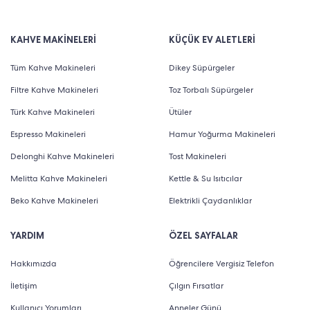
KAHVE MAKİNELERİ
KÜÇÜK EV ALETLERİ
Tüm Kahve Makineleri
Dikey Süpürgeler
Filtre Kahve Makineleri
Toz Torbalı Süpürgeler
Türk Kahve Makineleri
Ütüler
Espresso Makineleri
Hamur Yoğurma Makineleri
Delonghi Kahve Makineleri
Tost Makineleri
Melitta Kahve Makineleri
Kettle & Su Isıtıcılar
Beko Kahve Makineleri
Elektrikli Çaydanlıklar
YARDIM
ÖZEL SAYFALAR
Hakkımızda
Öğrencilere Vergisiz Telefon
İletişim
Çılgın Fırsatlar
Kullanıcı Yorumları
Anneler Günü