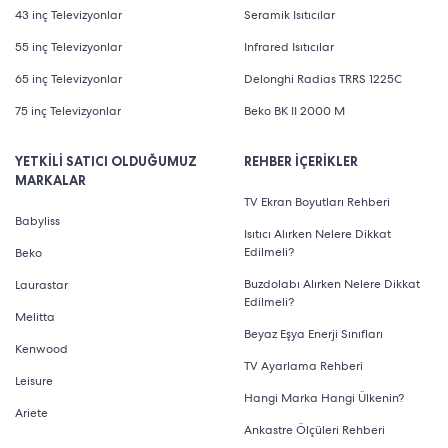
43 inç Televizyonlar
Seramik Isıtıcılar
55 inç Televizyonlar
Infrared Isıtıcılar
65 inç Televizyonlar
Delonghi Radias TRRS 1225C
75 inç Televizyonlar
Beko BK II 2000 M
YETKİLİ SATICI OLDUĞUMUZ
REHBER İÇERİKLER
MARKALAR
TV Ekran Boyutları Rehberi
Babyliss
Isıtıcı Alırken Nelere Dikkat
Edilmeli?
Beko
Buzdolabı Alırken Nelere Dikkat
Laurastar
Edilmeli?
Melitta
Beyaz Eşya Enerji Sınıfları
Kenwood
TV Ayarlama Rehberi
Leisure
Hangi Marka Hangi Ülkenin?
Ariete
Ankastre Ölçüleri Rehberi