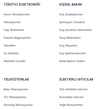
TÜKETİCİ ELEKTRONİĞİ
KİŞİSEL BAKIM
Hava Temizleyiciler
Saç Düzleştiriciler
Televizyonlar
Epilasyon Cihazları
Cep Telefonları
Saç Kurutma Makineleri
Dizüstü Bilgisayarlar
Tıraş Makineleri
Tabletler
Saç Maşaları
Su Sebilleri
Saç Şekillendiriciler
Elektrikli Scooter
Erkek Bakım Setleri
TELEVİZYONLAR
ELEKTRİKLİ ISITICILAR
Beko Televizyonlar
Tüm Elektrikli Isıtıcılar
TCL Televizyonlar
Konvektör Isıtıcılar
Grundig Televizyonlar
Yağlı Radyatörler