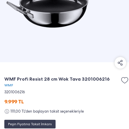
WMF Profi Resist 28 cm Wok Tava 3201006216
WMF
3201006216
9.999
TL
1111,00 TL'den başlayan taksit seçenekleriyle
Peşin Fiyatına Taksit İmkanı