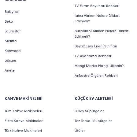
TV Ekran Boyutları Rehberi
Babyliss
Isıtıcı Alırken Nelere Dikkat
Edilmeli?
Beko
Buzdolabı Alırken Nelere Dikkat
Laurastar
Edilmeli?
Melitta
Beyaz Eşya Enerji Sınıfları
Kenwood
TV Ayarlama Rehberi
Leisure
Hangi Marka Hangi Ülkenin?
Ariete
Ankastre Ölçüleri Rehberi
KAHVE MAKİNELERİ
KÜÇÜK EV ALETLERİ
Tüm Kahve Makineleri
Dikey Süpürgeler
Filtre Kahve Makineleri
Toz Torbalı Süpürgeler
Türk Kahve Makineleri
Ütüler