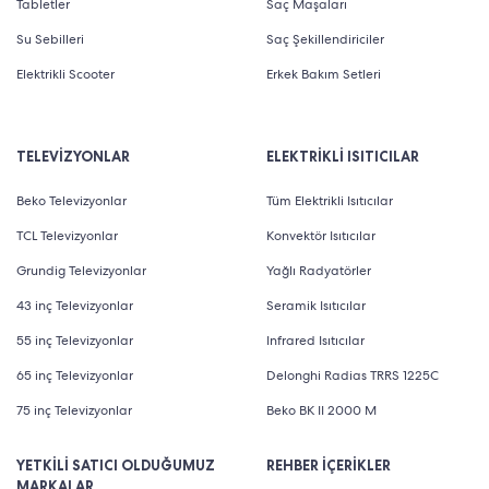
Tabletler
Saç Maşaları
Su Sebilleri
Saç Şekillendiriciler
Elektrikli Scooter
Erkek Bakım Setleri
TELEVİZYONLAR
ELEKTRİKLİ ISITICILAR
Beko Televizyonlar
Tüm Elektrikli Isıtıcılar
TCL Televizyonlar
Konvektör Isıtıcılar
Grundig Televizyonlar
Yağlı Radyatörler
43 inç Televizyonlar
Seramik Isıtıcılar
55 inç Televizyonlar
Infrared Isıtıcılar
65 inç Televizyonlar
Delonghi Radias TRRS 1225C
75 inç Televizyonlar
Beko BK II 2000 M
YETKİLİ SATICI OLDUĞUMUZ
REHBER İÇERİKLER
MARKALAR