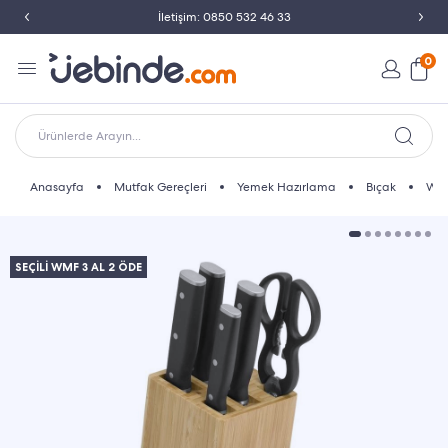
İletişim: 0850 532 46 33
0
Ürünlerde Arayın...
Anasayfa
Mutfak Gereçleri
Yemek Hazırlama
Bıçak
WMF
SEÇİLİ WMF 3 AL 2 ÖDE