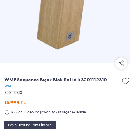
WMF Sequence Bıçak Blok Seti 6'lı 3201112310
WMF
3201112310
15.999
TL
1777,67 TL'den başlayan taksit seçenekleriyle
Peşin Fiyatına Taksit İmkanı