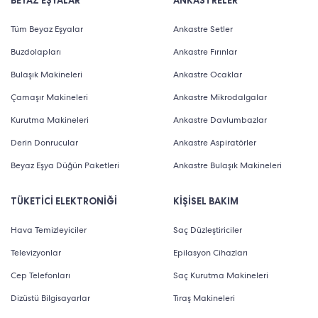
BEYAZ EŞYALAR
ANKASTRELER
Tüm Beyaz Eşyalar
Ankastre Setler
Buzdolapları
Ankastre Fırınlar
Bulaşık Makineleri
Ankastre Ocaklar
Çamaşır Makineleri
Ankastre Mikrodalgalar
Kurutma Makineleri
Ankastre Davlumbazlar
Derin Donrucular
Ankastre Aspiratörler
Beyaz Eşya Düğün Paketleri
Ankastre Bulaşık Makineleri
TÜKETİCİ ELEKTRONİĞİ
KİŞİSEL BAKIM
Hava Temizleyiciler
Saç Düzleştiriciler
Televizyonlar
Epilasyon Cihazları
Cep Telefonları
Saç Kurutma Makineleri
Dizüstü Bilgisayarlar
Tıraş Makineleri