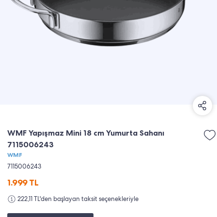
WMF Yapışmaz Mini 18 cm Yumurta Sahanı
7115006243
WMF
7115006243
1.999
TL
222,11 TL'den başlayan taksit seçenekleriyle