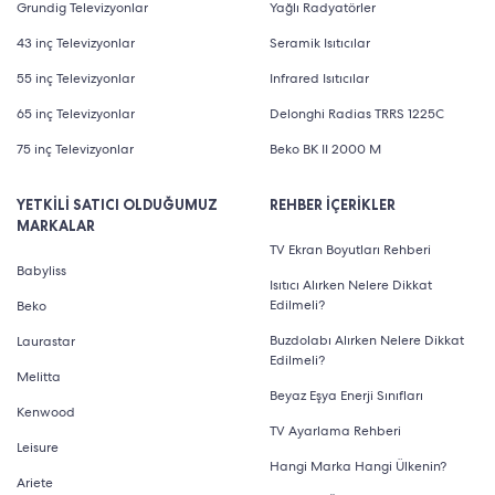
Grundig Televizyonlar
Yağlı Radyatörler
43 inç Televizyonlar
Seramik Isıtıcılar
55 inç Televizyonlar
Infrared Isıtıcılar
65 inç Televizyonlar
Delonghi Radias TRRS 1225C
75 inç Televizyonlar
Beko BK II 2000 M
YETKİLİ SATICI OLDUĞUMUZ
REHBER İÇERİKLER
MARKALAR
TV Ekran Boyutları Rehberi
Babyliss
Isıtıcı Alırken Nelere Dikkat
Edilmeli?
Beko
Buzdolabı Alırken Nelere Dikkat
Laurastar
Edilmeli?
Melitta
Beyaz Eşya Enerji Sınıfları
Kenwood
TV Ayarlama Rehberi
Leisure
Hangi Marka Hangi Ülkenin?
Ariete