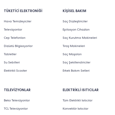
TÜKETİCİ ELEKTRONİĞİ
KİŞİSEL BAKIM
Hava Temizleyiciler
Saç Düzleştiriciler
Televizyonlar
Epilasyon Cihazları
Cep Telefonları
Saç Kurutma Makineleri
Dizüstü Bilgisayarlar
Tıraş Makineleri
Tabletler
Saç Maşaları
Su Sebilleri
Saç Şekillendiriciler
Elektrikli Scooter
Erkek Bakım Setleri
TELEVİZYONLAR
ELEKTRİKLİ ISITICILAR
Beko Televizyonlar
Tüm Elektrikli Isıtıcılar
TCL Televizyonlar
Konvektör Isıtıcılar