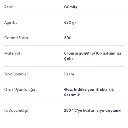
Renk :
Gümüş
Ağırlık :
630 gr
Garanti Süresi :
2 Yıl
Materyal :
Cromargan® 18/10 Paslanmaz
Çelik
Tava Boyutu :
18 cm
Ocak Uyumluluğu :
Gaz, Indüksiyon, Elektrikli,
Seramik
Isı Dayanıklığı :
250 ° C'ye kadar ısıya dayanıklı