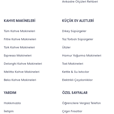
Ankastre Ölçüleri Rehberi
KAHVE MAKİNELERİ
KÜÇÜK EV ALETLERİ
Tüm Kahve Makineleri
Dikey Süpürgeler
Filtre Kahve Makineleri
Toz Torbalı Süpürgeler
Türk Kahve Makineleri
Ütüler
Espresso Makineleri
Hamur Yoğurma Makineleri
Delonghi Kahve Makineleri
Tost Makineleri
Melitta Kahve Makineleri
Kettle & Su Isıtıcılar
Beko Kahve Makineleri
Elektrikli Çaydanlıklar
YARDIM
ÖZEL SAYFALAR
Hakkımızda
Öğrencilere Vergisiz Telefon
İletişim
Çılgın Fırsatlar