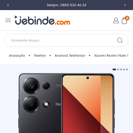
Peşin Fiyatına Taksit İmkanı
0
Ürünlerde Arayın...
Anasayfa
Telefon
Android Telefonlar
Xiaomi Redmi Note 13 Pr