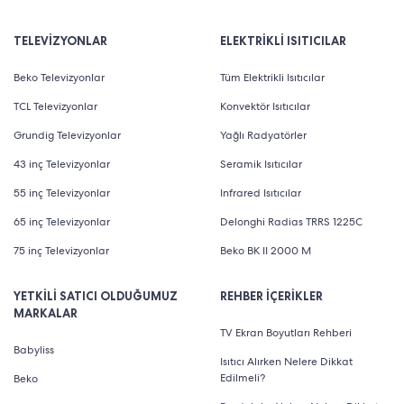
TELEVİZYONLAR
ELEKTRİKLİ ISITICILAR
Beko Televizyonlar
Tüm Elektrikli Isıtıcılar
TCL Televizyonlar
Konvektör Isıtıcılar
Grundig Televizyonlar
Yağlı Radyatörler
43 inç Televizyonlar
Seramik Isıtıcılar
55 inç Televizyonlar
Infrared Isıtıcılar
65 inç Televizyonlar
Delonghi Radias TRRS 1225C
75 inç Televizyonlar
Beko BK II 2000 M
YETKİLİ SATICI OLDUĞUMUZ
REHBER İÇERİKLER
MARKALAR
TV Ekran Boyutları Rehberi
Babyliss
Isıtıcı Alırken Nelere Dikkat
Edilmeli?
Beko