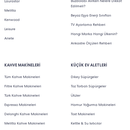
Buzdolabı Alırken Nelere Dikkat
Laurastar
Edilmeli?
Melitta
Beyaz Eşya Enerji Sınıfları
Kenwood
TV Ayarlama Rehberi
Leisure
Hangi Marka Hangi Ülkenin?
Ariete
Ankastre Ölçüleri Rehberi
KAHVE MAKİNELERİ
KÜÇÜK EV ALETLERİ
Tüm Kahve Makineleri
Dikey Süpürgeler
Filtre Kahve Makineleri
Toz Torbalı Süpürgeler
Türk Kahve Makineleri
Ütüler
Espresso Makineleri
Hamur Yoğurma Makineleri
Delonghi Kahve Makineleri
Tost Makineleri
Melitta Kahve Makineleri
Kettle & Su Isıtıcılar