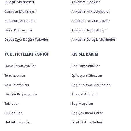
Bulaşık Makineleri
Ankastre Ocaklar
Çamaşır Makineleri
Ankastre Mikrodalgalar
Kurutma Makineleri
Ankastre Davlumbazlar
Derin Donrucular
Ankastre Aspiratörler
Beyaz Eşya Düğün Paketleri
Ankastre Bulaşık Makineleri
TÜKETİCİ ELEKTRONİĞİ
KİŞİSEL BAKIM
Hava Temizleyiciler
Saç Düzleştiriciler
Televizyonlar
Epilasyon Cihazları
Cep Telefonları
Saç Kurutma Makineleri
Dizüstü Bilgisayarlar
Tıraş Makineleri
Tabletler
Saç Maşaları
Su Sebilleri
Saç Şekillendiriciler
Elektrikli Scooter
Erkek Bakım Setleri