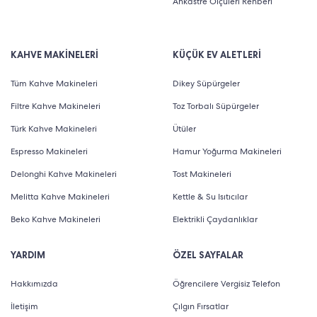
Ankastre Ölçüleri Rehberi
KAHVE MAKİNELERİ
KÜÇÜK EV ALETLERİ
Tüm Kahve Makineleri
Dikey Süpürgeler
Filtre Kahve Makineleri
Toz Torbalı Süpürgeler
Türk Kahve Makineleri
Ütüler
Espresso Makineleri
Hamur Yoğurma Makineleri
Delonghi Kahve Makineleri
Tost Makineleri
Melitta Kahve Makineleri
Kettle & Su Isıtıcılar
Beko Kahve Makineleri
Elektrikli Çaydanlıklar
YARDIM
ÖZEL SAYFALAR
Hakkımızda
Öğrencilere Vergisiz Telefon
İletişim
Çılgın Fırsatlar