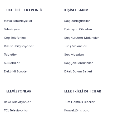
TÜKETİCİ ELEKTRONİĞİ
KİŞİSEL BAKIM
Hava Temizleyiciler
Saç Düzleştiriciler
Televizyonlar
Epilasyon Cihazları
Cep Telefonları
Saç Kurutma Makineleri
Dizüstü Bilgisayarlar
Tıraş Makineleri
Tabletler
Saç Maşaları
Su Sebilleri
Saç Şekillendiriciler
Elektrikli Scooter
Erkek Bakım Setleri
TELEVİZYONLAR
ELEKTRİKLİ ISITICILAR
Beko Televizyonlar
Tüm Elektrikli Isıtıcılar
TCL Televizyonlar
Konvektör Isıtıcılar