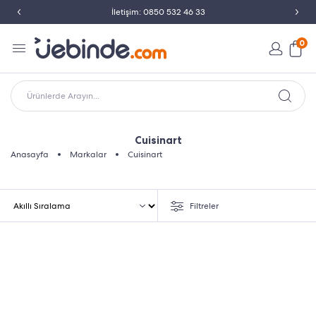
İletişim: 0850 532 46 33
0
Ürünlerde Arayın...
Cuisinart
Anasayfa
Markalar
Cuisinart
Filtreler