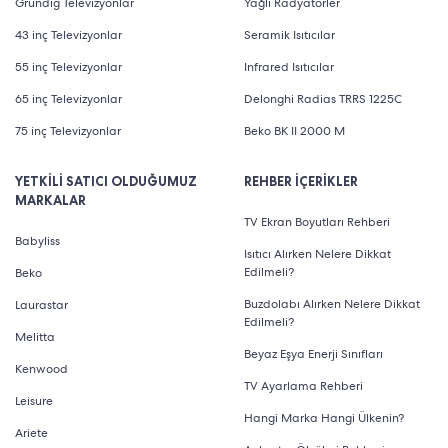
Grundig Televizyonlar
Yağlı Radyatörler
43 inç Televizyonlar
Seramik Isıtıcılar
55 inç Televizyonlar
Infrared Isıtıcılar
65 inç Televizyonlar
Delonghi Radias TRRS 1225C
75 inç Televizyonlar
Beko BK II 2000 M
YETKİLİ SATICI OLDUĞUMUZ
REHBER İÇERİKLER
MARKALAR
TV Ekran Boyutları Rehberi
Babyliss
Isıtıcı Alırken Nelere Dikkat
Edilmeli?
Beko
Buzdolabı Alırken Nelere Dikkat
Laurastar
Edilmeli?
Melitta
Beyaz Eşya Enerji Sınıfları
Kenwood
TV Ayarlama Rehberi
Leisure
Hangi Marka Hangi Ülkenin?
Ariete