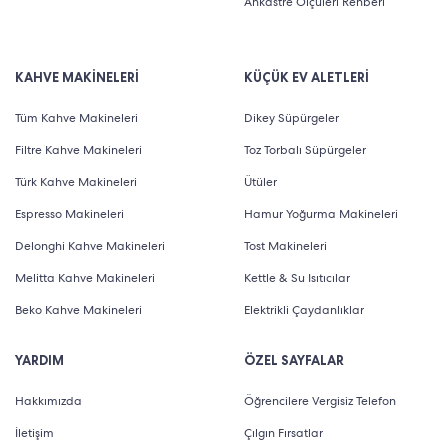
Ankastre Ölçüleri Rehberi
KAHVE MAKİNELERİ
KÜÇÜK EV ALETLERİ
Tüm Kahve Makineleri
Dikey Süpürgeler
Filtre Kahve Makineleri
Toz Torbalı Süpürgeler
Türk Kahve Makineleri
Ütüler
Espresso Makineleri
Hamur Yoğurma Makineleri
Delonghi Kahve Makineleri
Tost Makineleri
Melitta Kahve Makineleri
Kettle & Su Isıtıcılar
Beko Kahve Makineleri
Elektrikli Çaydanlıklar
YARDIM
ÖZEL SAYFALAR
Hakkımızda
Öğrencilere Vergisiz Telefon
İletişim
Çılgın Fırsatlar