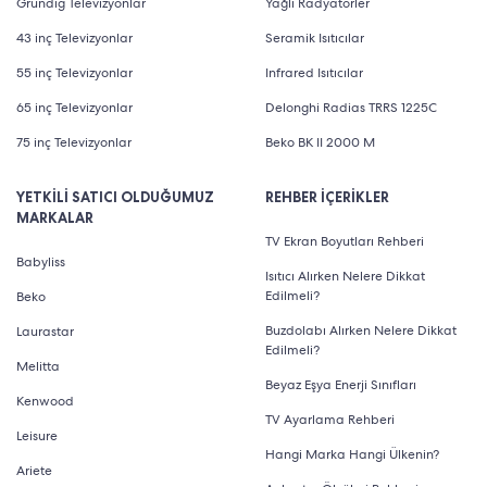
Grundig Televizyonlar
Yağlı Radyatörler
43 inç Televizyonlar
Seramik Isıtıcılar
55 inç Televizyonlar
Infrared Isıtıcılar
65 inç Televizyonlar
Delonghi Radias TRRS 1225C
75 inç Televizyonlar
Beko BK II 2000 M
YETKİLİ SATICI OLDUĞUMUZ
REHBER İÇERİKLER
MARKALAR
TV Ekran Boyutları Rehberi
Babyliss
Isıtıcı Alırken Nelere Dikkat
Edilmeli?
Beko
Buzdolabı Alırken Nelere Dikkat
Laurastar
Edilmeli?
Melitta
Beyaz Eşya Enerji Sınıfları
Kenwood
TV Ayarlama Rehberi
Leisure
Hangi Marka Hangi Ülkenin?
Ariete