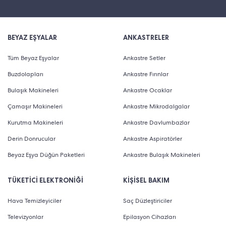
süpürge modelleri arasında temizlik rutininize ve
evinizin boyutuna, oda sayısına ve eşyalarınıza
göre bir seçim yapabilirsiniz.
BEYAZ EŞYALAR
ANKASTRELER
Tüm Beyaz Eşyalar
Ankastre Setler
Kendi ihtiyaçlarınızı netleştirmek için temizlik
Buzdolapları
sıklığınızı, yaşam alanınızdaki zemin tiplerini ve
Ankastre Fırınlar
beklentilerinizi gözden geçirmeniz süreci
Bulaşık Makineleri
Ankastre Ocaklar
kolaylaştırır. Böylece hem uzun vadede memnun
Çamaşır Makineleri
Ankastre Mikrodalgalar
kalacağınız hem de pratik kullanım sunan bir
Kurutma Makineleri
Ankastre Davlumbazlar
modele yönelmeniz mümkün olur. Doğru
Derin Donrucular
Ankastre Aspiratörler
süpürge seçimi, evinizdeki genel temizlik
kalitesini artırırken harcadığınız zamanı da
Beyaz Eşya Düğün Paketleri
Ankastre Bulaşık Makineleri
önemli ölçüde azaltır.
TÜKETİCİ ELEKTRONİĞİ
KİŞİSEL BAKIM
Ürün seçimine karar veremiyorsanız Philips’in
Hava Temizleyiciler
Saç Düzleştiriciler
sektördeki konumunu, farklı model seçeneklerini,
Televizyonlar
Epilasyon Cihazları
filtre sistemlerini ve kullanıcı deneyimlerini