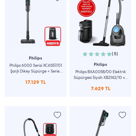
(5)
Philips
Philips
Philips 6000 Serisi XC6557/01
Şarjlı Dikey Süpürge + Series
Philips BXA0058/00 Elektrik
5000 HDA150/61 Inox Türk
Süpürgesi Siyah XB2142/10 ve
17.129 TL
Kahve Makinesi -
Türk Kahve Makinesi
7.629 TL
BXA0055/00
HDA150/61