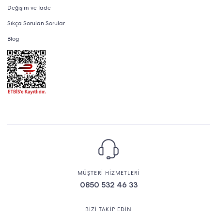
Değişim ve İade
hassas zemin fark etmeksizin kullanıcıya
Sıkça Sorulan Sorular
uygun model çeşitliliği
Blog
Sahip olduğu özelliklerle Philips süpürge gamı,
güvenilir performans arayan kullanıcılar için
sıkça önerilir.
MÜŞTERİ HİZMETLERİ
0850 532 46 33
BİZİ TAKİP EDİN