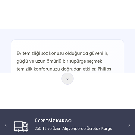
Ev temizliği söz konusu olduğunda güvenilir,
güçlü ve uzun ömürlü bir süpürge seçmek
temizlik konforunuzu doğrudan etkiler. Philips
süpürge seçenekleri, hem teknolojisi hem de
kullanıcı odaklı tasarımlarıyla ev işlerinde size
yardımcı olur.
Günlük temizlik rutininizi hızlandırmak, daha
hijyenik bir yaşam alanı oluşturmak ve minimum
ÜCRETSİZ KARGO
eforla maksimum performans almak için doğru
250 TL ve Üzeri Alışverişlerde Ücretsiz Kargo
süpürge tercihi önemli rol oynar. Philips’in