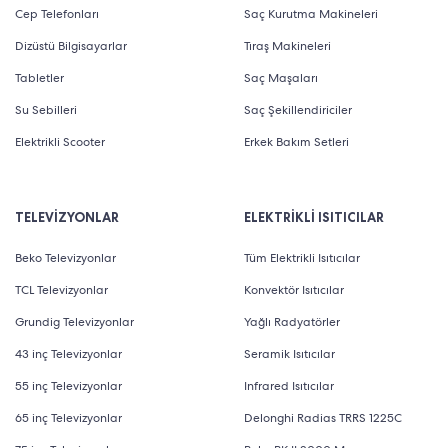
detaylı biçimde inceleyerek fikir edinebilirsiniz.
Cep Telefonları
Saç Kurutma Makineleri
Dizüstü Bilgisayarlar
Tıraş Makineleri
Tabletler
Saç Maşaları
Su Sebilleri
Saç Şekillendiriciler
Elektrikli Scooter
Erkek Bakım Setleri
TELEVİZYONLAR
ELEKTRİKLİ ISITICILAR
Beko Televizyonlar
Tüm Elektrikli Isıtıcılar
TCL Televizyonlar
Konvektör Isıtıcılar
Grundig Televizyonlar
Yağlı Radyatörler
43 inç Televizyonlar
Seramik Isıtıcılar
55 inç Televizyonlar
Infrared Isıtıcılar
Philips Süpürge Neden Tercih
65 inç Televizyonlar
Delonghi Radias TRRS 1225C