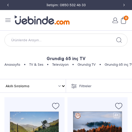
İletişim: 0850 532 46 33
0
Ürünlerde Arayın...
Grundig 65 inç TV
Anasayfa
TV & Ses
Televizyon
Grundig TV
Grundig 65 inç T
Filtreler