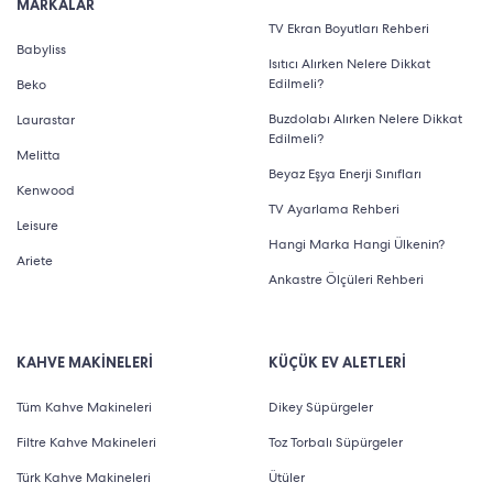
MARKALAR
TV Ekran Boyutları Rehberi
Babyliss
Isıtıcı Alırken Nelere Dikkat
Edilmeli?
Beko
Buzdolabı Alırken Nelere Dikkat
Laurastar
Edilmeli?
Melitta
Beyaz Eşya Enerji Sınıfları
Kenwood
TV Ayarlama Rehberi
Leisure
Hangi Marka Hangi Ülkenin?
Ariete
Ankastre Ölçüleri Rehberi
KAHVE MAKİNELERİ
KÜÇÜK EV ALETLERİ
Tüm Kahve Makineleri
Dikey Süpürgeler
Filtre Kahve Makineleri
Toz Torbalı Süpürgeler
Türk Kahve Makineleri
Ütüler