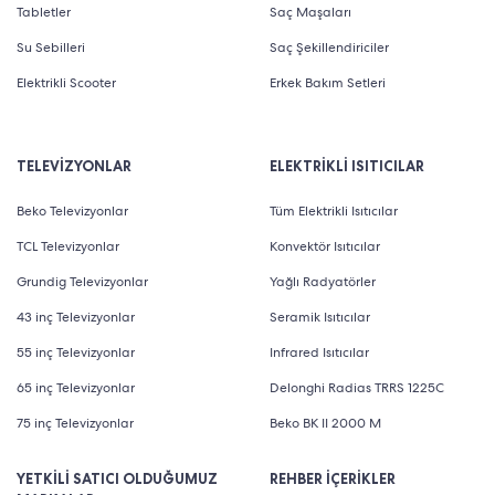
Tabletler
Saç Maşaları
Su Sebilleri
Saç Şekillendiriciler
Elektrikli Scooter
Erkek Bakım Setleri
TELEVİZYONLAR
ELEKTRİKLİ ISITICILAR
Beko Televizyonlar
Tüm Elektrikli Isıtıcılar
TCL Televizyonlar
Konvektör Isıtıcılar
Grundig Televizyonlar
Yağlı Radyatörler
43 inç Televizyonlar
Seramik Isıtıcılar
55 inç Televizyonlar
Infrared Isıtıcılar
65 inç Televizyonlar
Delonghi Radias TRRS 1225C
75 inç Televizyonlar
Beko BK II 2000 M
YETKİLİ SATICI OLDUĞUMUZ
REHBER İÇERİKLER