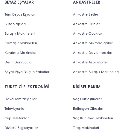
BEYAZ EŞYALAR
ANKASTRELER
Tüm Beyaz Eşyalar
Ankastre Setler
Buzdolapları
Ankastre Fırınlar
Bulaşık Makineleri
Ankastre Ocaklar
Çamaşır Makineleri
Ankastre Mikrodalgalar
Kurutma Makineleri
Ankastre Davlumbazlar
Derin Donrucular
Ankastre Aspiratörler
Beyaz Eşya Düğün Paketleri
Ankastre Bulaşık Makineleri
TÜKETİCİ ELEKTRONİĞİ
KİŞİSEL BAKIM
Hava Temizleyiciler
Saç Düzleştiriciler
Televizyonlar
Epilasyon Cihazları
Cep Telefonları
Saç Kurutma Makineleri
Dizüstü Bilgisayarlar
Tıraş Makineleri