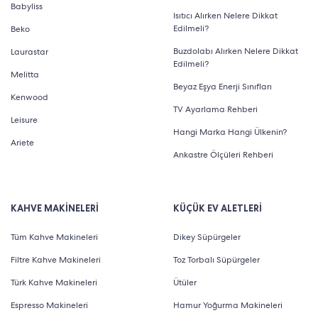
Babyliss
Smart MiniLED TV modeli ise en son MiniLED teknolojisi
Isıtıcı Alırken Nelere Dikkat
Edilmeli?
Beko
ile donatılır. Ayrıca oyunseverler için ideal bir seçimdir.
Buzdolabı Alırken Nelere Dikkat
Laurastar
Bu modelin öne çıkan özellikleri aşağıdaki gibidir:
Edilmeli?
Melitta
Beyaz Eşya Enerji Sınıfları
QD-Mini LED: Bu teknoloji, LED’lerin daha küçük
Kenwood
TV Ayarlama Rehberi
olması sayesinde daha fazla LED yerleştirilebilmesini
Leisure
Hangi Marka Hangi Ülkenin?
sağlar. Böylece daha yüksek parlaklık ve
Ariete
Ankastre Ölçüleri Rehberi
kontrastlı görüntüler izlemenizi destekler. Ayrıca 500+
yerel karartma alanı; siyahların daha derin,
beyazların ise daha parlak görünmesini sağlar.
KAHVE MAKİNELERİ
KÜÇÜK EV ALETLERİ
144Hz VRR: 144Hz değişken yenileme hızı, özellikle hızlı
Tüm Kahve Makineleri
Dikey Süpürgeler
tempolu oyunlarda akıcı ve kesintisiz bir görüntü
Filtre Kahve Makineleri
Toz Torbalı Süpürgeler
sağlar. Oyun oynarken herhangi bir görüntü yırtılması
Türk Kahve Makineleri
Ütüler
veya gecikme yaşamanızı engeller.
Espresso Makineleri
Hamur Yoğurma Makineleri