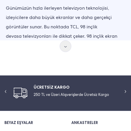
Günümüzün hızla ilerleyen televizyon teknolojisi,
izleyicilere daha büyük ekranlar ve daha gerçekçi
görüntüler sunar. Bu noktada TCL, 98 inçlik
devasa televizyonları ile dikkat çeker. 98 inçlik ekran
boyutuyla TCL, sinema salonu deneyimini evinize getirir.
TCL 98 inch TV modelleri, sadece büyük bir ekran
sunmakla kalmadan aynı zamanda gelişmiş görüntü ve
ses teknolojileri sayesinde izleme deneyiminizi bir üst
seviyeye taşır.
ÜCRETSİZ KARGO
250 TL ve Üzeri Alışverişlerde Ücretsiz Kargo
TCL 98 inç TV Modelleri
TCL
98 inç TV
modelleri, teknolojik yenilikler ve üst
düzey izleme deneyimi arayanlar için özel olarak
BEYAZ EŞYALAR
ANKASTRELER
tasarlanır. TCL 98C735 98" 248 Ekran 4K UHD Uydu