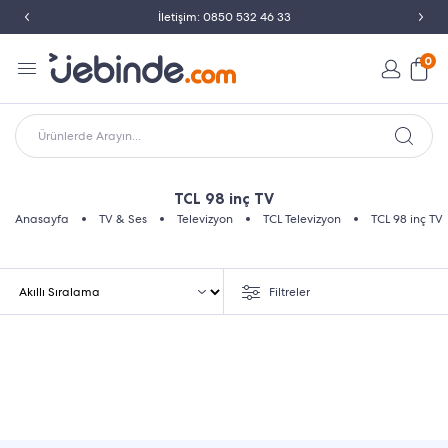
İletişim: 0850 532 46 33
0
Ürünlerde Arayın...
TCL 98 inç TV
Anasayfa
TV & Ses
Televizyon
TCL Televizyon
TCL 98 inç TV
Filtreler