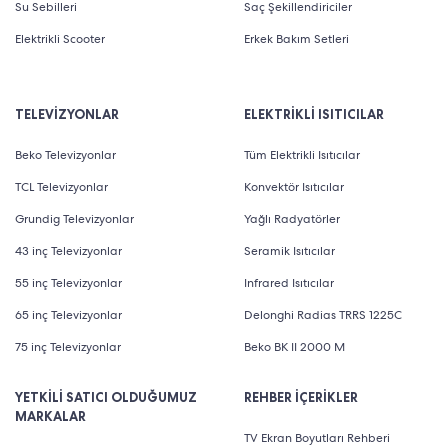
içerikleri tek bir yerde toplar. 700.000’den fazla film
Su Sebilleri
Saç Şekillendiriciler
ve diziye erişebilir, bu içerikleri tek bir platformdan
Elektrikli Scooter
Erkek Bakım Setleri
izleyebilirsiniz.
Dolby Vision IQ ve Dolby Atmos: Dolby Vision IQ,
TELEVİZYONLAR
ELEKTRİKLİ ISITICILAR
odanın aydınlatma koşullarına bağlı olarak ekran
Beko Televizyonlar
Tüm Elektrikli Isıtıcılar
ayarlarını otomatik olarak düzenler. Dolby Atmos ise
TCL Televizyonlar
Konvektör Isıtıcılar
sesin derinliğini artırarak sizi adeta izlediğiniz içeriğin
Grundig Televizyonlar
Yağlı Radyatörler
içine çeker.
43 inç Televizyonlar
Seramik Isıtıcılar
HDR 10+ ve 120Hz MEMC: HDR 10+ teknolojisi, en
55 inç Televizyonlar
Infrared Isıtıcılar
yüksek dinamik aralığı sunarak renklerin daha doğru
65 inç Televizyonlar
Delonghi Radias TRRS 1225C
ve canlı görünmesini sağlar. 120Hz MEMC ise hızlı
75 inç Televizyonlar
Beko BK II 2000 M
hareket eden sahnelerde bile bulanıklık olmadan net
YETKİLİ SATICI OLDUĞUMUZ
bir izleme deneyimi sunmayı amaçlar.
REHBER İÇERİKLER
MARKALAR
TCL 98C755 98" 248 Ekran 4K UHD Uydu Alıcılı Google
TV Ekran Boyutları Rehberi