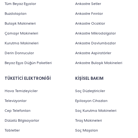
Alıcılı Google Smart QLED TV modeli, TCL’in sunduğu en
Tüm Beyaz Eşyalar
Ankastre Setler
güçlü televizyonlardan biridir. Barındırdığı bazı temel
Buzdolapları
Ankastre Fırınlar
özellikler ise şunlardır:
Bulaşık Makineleri
Ankastre Ocaklar
Çamaşır Makineleri
Ankastre Mikrodalgalar
QLED Teknolojisi: QLED teknolojisi, renklerin daha
Kurutma Makineleri
Ankastre Davlumbazlar
canlı ve kontrastın daha derin olmasını sağlar. Bir
Derin Donrucular
Ankastre Aspiratörler
milyardan fazla renk ve ton kombinasyonunu
Beyaz Eşya Düğün Paketleri
Ankastre Bulaşık Makineleri
destekleyen bu teknoloji, görüntülerin son derece
gerçekçi görünmesine imkan tanır.
TÜKETİCİ ELEKTRONİĞİ
KİŞİSEL BAKIM
4K UHD Çözünürlük: 4K çözünürlük, detayların net ve
Hava Temizleyiciler
Saç Düzleştiriciler
keskin bir şekilde görünmesini sağlar. İzleme
Televizyonlar
Epilasyon Cihazları
deneyiminiz, en ince ayrıntıları bile fark edebileceğiniz
Cep Telefonları
Saç Kurutma Makineleri
şekilde geliştirilir.
Dizüstü Bilgisayarlar
Tıraş Makineleri
Google TV Entegrasyonu: Google TV, sevdiğiniz
Tabletler
Saç Maşaları