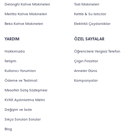
IMAX Enhanced: Model, IMAX Enhanced sertifikasına
Delonghi Kahve Makineleri
Tost Makineleri
sahiptir. Televizyonunuzun sinema standardında
Melitta Kahve Makineleri
Kettle & Su Isıtıcılar
görüntü ve ses kalitesi sunmasına yardımcı olur.
Beko Kahve Makineleri
Elektrikli Çaydanlıklar
AiPQ PROCESSOR 3.0: Gelişmiş yapay zeka destekli
YARDIM
ÖZEL SAYFALAR
işlemci, içeriklerinizi optimize eder ve her sahneyi en
Hakkımızda
Öğrencilere Vergisiz Telefon
yüksek kaliteyle sunar.
İletişim
Çılgın Fırsatlar
Game Master 2.0 ve AMD FreeSync Premium Pro:
Kullanıcı Yorumları
Anneler Günü
Oyun performansını en üst düzeye çıkarır ve gecikme
Ödeme ve Teslimat
Kampanyalar
süresini minimuma indirir. Bu sayede en yoğun
Mesafeli Satış Sözleşmesi
aksiyon sahnelerinde bile pürüzsüz bir oyun deneyimi
KVKK Aydınlatma Metni
yaşayabilirsiniz.
Değişim ve İade
TCL 98 inç TV Fiyatları
Sıkça Sorulan Sorular
TCL 98 inç TV’ler, geniş ekran ve gelişmiş teknoloji
Blog
özellikleriyle premium kategoride yer alır. Benzersiz