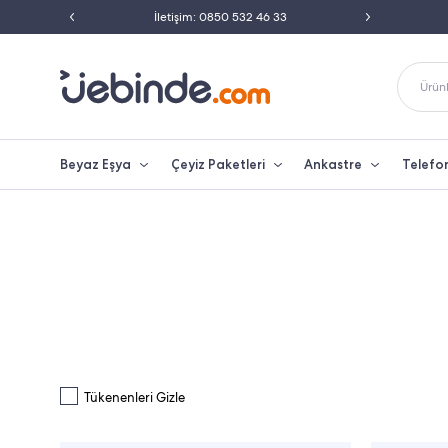
ili Satıcısı
İletişim: 0850 532 46 33
Peşin 
Ürünl
Beyaz Eşya
Çeyiz Paketleri
Ankastre
Telefo
Tükenenleri Gizle