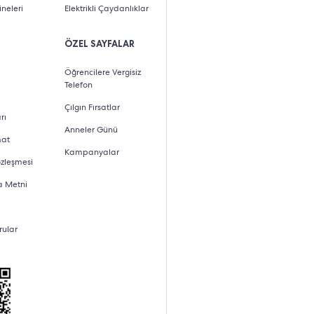
neleri
Elektrikli Çaydanlıklar
ÖZEL SAYFALAR
Öğrencilere Vergisiz
Telefon
Çılgın Fırsatlar
rı
Anneler Günü
mat
Kampanyalar
özleşmesi
a Metni
rular