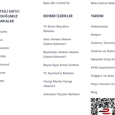
Beko BK II 2000 M
Beko Kahve Maki
TKİLİ SATICI
REHBER İÇERİKLER
YARDIM
LDUĞUMUZ
ARKALAR
TV Ekran Boyutları
Hakkımızda
Rehberi
yliss
İletişim
Isıtıcı Alırken Nelere
ko
Kullanıcı Yorumla
Dikkat Edilmeli?
urastar
Ödeme ve Tesli
Buzdolabı Alırken Nelere
litta
Dikkat Edilmeli?
Mesafeli Satış S
nwood
Beyaz Eşya Enerji Sınıfları
KVKK Aydınlatm
sure
TV Ayarlama Rehberi
Değişim ve İade
ete
Hangi Marka Hangi
Sıkça Sorulan So
Ülkenin?
Blog
Ankastre Ölçüleri Rehberi