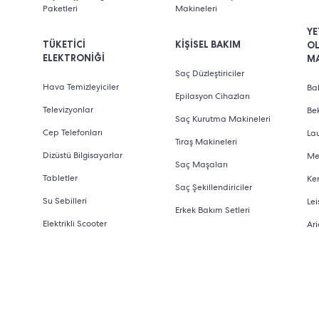
Paketleri
Makineleri
YE
TÜKETİCİ
KİŞİSEL BAKIM
O
ELEKTRONİĞİ
M
Saç Düzleştiriciler
Hava Temizleyiciler
Bab
Epilasyon Cihazları
Televizyonlar
Be
Saç Kurutma Makineleri
Cep Telefonları
La
Tıraş Makineleri
Dizüstü Bilgisayarlar
Me
Saç Maşaları
Tabletler
Ke
Saç Şekillendiriciler
Su Sebilleri
Lei
Erkek Bakım Setleri
Elektrikli Scooter
Ari