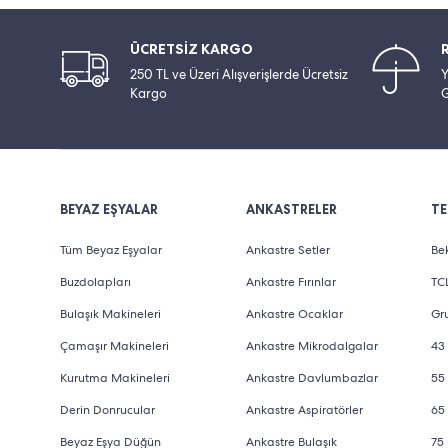
ÜCRETSİZ KARGO
250 TL ve Üzeri Alışverişlerde Ücretsiz
Y
Kargo
G
BEYAZ EŞYALAR
ANKASTRELER
TE
Tüm Beyaz Eşyalar
Ankastre Setler
Bek
Buzdolapları
Ankastre Fırınlar
TCL
Bulaşık Makineleri
Ankastre Ocaklar
Gru
Çamaşır Makineleri
Ankastre Mikrodalgalar
43 
Kurutma Makineleri
Ankastre Davlumbazlar
55 
Derin Donrucular
Ankastre Aspiratörler
65 
Beyaz Eşya Düğün
Ankastre Bulaşık
75 