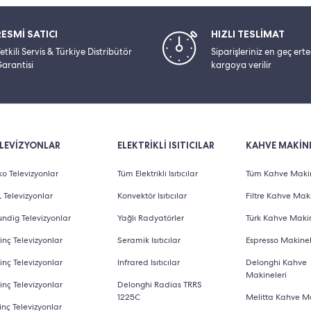
RESMİ SATICI
HIZLI TESLİMAT
etkili Servis & Türkiye Distribütör
Siparişleriniz en geç ert
arantisi
kargoya verilir
LEVİZYONLAR
ELEKTRİKLİ ISITICILAR
KAHVE MAKİNE
o Televizyonlar
Tüm Elektrikli Isıtıcılar
Tüm Kahve Makin
 Televizyonlar
Konvektör Isıtıcılar
Filtre Kahve Maki
ndig Televizyonlar
Yağlı Radyatörler
Türk Kahve Makin
inç Televizyonlar
Seramik Isıtıcılar
Espresso Makinel
inç Televizyonlar
Infrared Isıtıcılar
Delonghi Kahve
Makineleri
inç Televizyonlar
Delonghi Radias TRRS
1225C
Melitta Kahve Ma
inç Televizyonlar