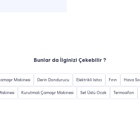
Bunlar da İlginizi Çekebilir ?
amaşır Makinesi
Derin Dondurucu
Elektrikli Isıtıcı
Fırın
Hava So
akinesi
Kurutmalı Çamaşır Makinesi
Set Üstü Ocak
Termosifon