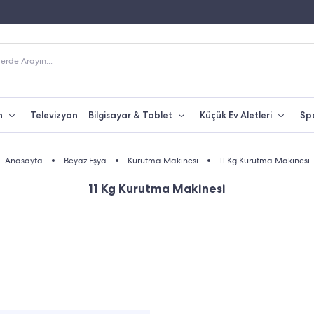
Fiyatına Taksit İmkanı
250 TL Üzeri Alışverişlerde Kargo Bedava
erde Arayın...
n
Televizyon
Bilgisayar & Tablet
Küçük Ev Aletleri
Sp
Anasayfa
Beyaz Eşya
Kurutma Makinesi
11 Kg Kurutma Makinesi
11 Kg Kurutma Makinesi