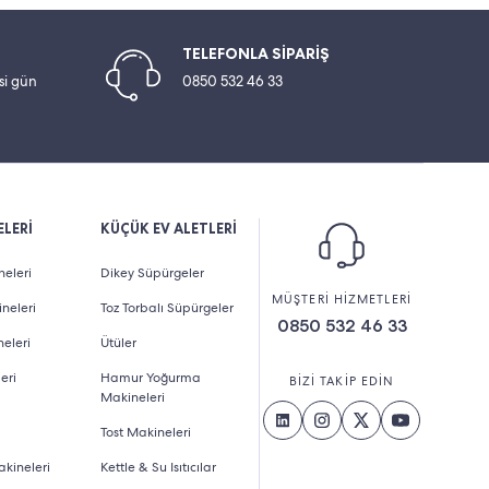
TELEFONLA SİPARİŞ
esi gün
0850 532 46 33
LERİ
KÜÇÜK EV ALETLERİ
eleri
Dikey Süpürgeler
MÜŞTERİ HİZMETLERİ
neleri
Toz Torbalı Süpürgeler
0850 532 46 33
eleri
Ütüler
eri
Hamur Yoğurma
BİZİ TAKİP EDİN
Makineleri
Tost Makineleri
kineleri
Kettle & Su Isıtıcılar